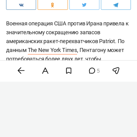
Военная операция США против Ирана привела к
значительному сокращению запасов
американских ракет-перехватчиков Patriot. По
данным
The New York Times
, Пентагону может
потребоваться более двух лет, чтобы
восполнить запасы более чем 1,5 тыс.
5
использованных перехватчиков. Сейчас в
распоряжении США остается менее 1,7 тыс.
таких ракет.