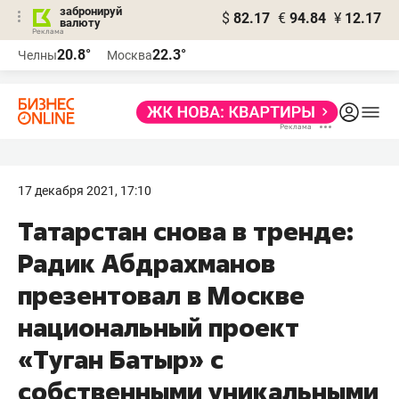
забронируй
$
82.17
€
94.84
¥
12.17
валюту
20.8°
22.3°
Челны
Москва
17 декабря 2021, 17:10
Татарстан снова в тренде:
Радик Абдрахманов
презентовал в Москве
национальный проект
«Туган Батыр» с
собственными уникальными