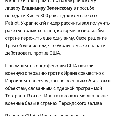
В конце июля Трамп
отказал
украинскому
лидеру
Владимиру Зеленскому
в просьбе
передать Киеву 300 ракет для комплексов
Patriot. Украинский лидер рассчитывал получить
ракеты в рамках плана, который позволил бы
стране пережить еще одну зиму. Свое решение
Трам
объяснил
тем, что Украина может начать
действовать против США.
Напомним, в конце февраля США начали
военную операцию против Ирана совместно с
Израилем, нанеся удары по военным объектам и
объектам, связанным с ядерной программой
Тегерана. В ответ Иран
атаковал
американские
военные базы в странах Персидского залива.
В апреле США и Иран
договорились
о