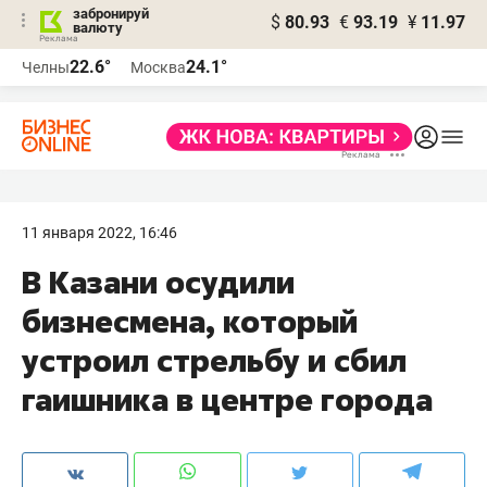
забронируй
$
80.93
€
93.19
¥
11.97
валюту
22.6°
24.1°
Челны
Москва
11 января 2022, 16:46
В Казани осудили
бизнесмена, который
устроил стрельбу и сбил
гаишника в центре города