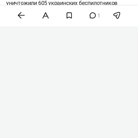
уничтожили 605 украинских беспилотников
самолетного типа над 19 регионами и
1
акваториями Азовского и Черного морей. В
Тверской области пострадал склад Wildberries и
несколько хозпостроек. В Ярославской области
сгорел частный дом, пострадали несколько
многоквартирных зданий. Погибших в двух
регионах нет.
Напомним, вчера беспилотники
атаковали
Зеленодольский район, в результате чего
пострадал гражданский объект. По словам
главы района
Михаила Афанасьева
, в
результате падения обломков одного из БПЛА
на территории гражданского объекта
произошел пожар. Возгорание ликвидировали,