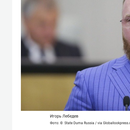
спорта
свою 
стрес
Игорь Лебедев
Фото: © State Duma Russia / via Globallookpress