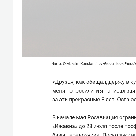
Фото: ©
Maksim Konstantinov
/Global Look Press/
«Друзья, как обещал, держу в к
меня попросили, и я написал за
за эти прекрасные 8 лет. Остаю
В начале мая Росавиация огран
«Ижавиа» до 28 июля после про
базы перевозчика. Поскольку в