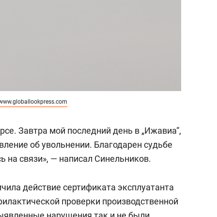
www.globallookpress.com
урсе. Завтра мой последний день в „Ижавиа“,
явление об увольнении. Благодарен судьбе
сь на связи», — написал Синельников.
ичила действие сертификата эксплуатанта
филактической проверки производственной
ыявленные нарушения так и не были