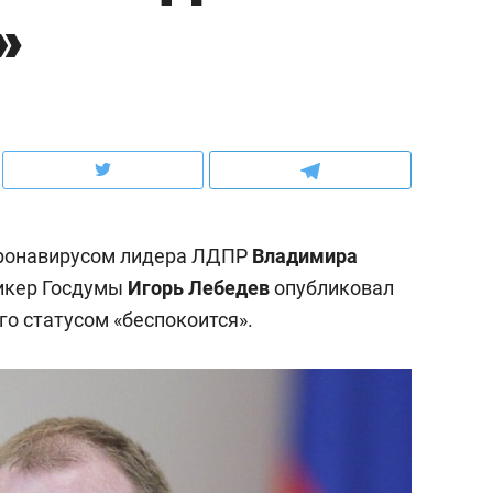
»
ов и
о трехкратном росте цен, дотошных
школьной формы о конт
клиентах и чудных запросах мастеров
налогах и развитии без 
оронавирусом лидера ЛДПР
Владимира
пикер Госдумы
Игорь Лебедев
опубликовал
его статусом «беспокоится».
ндуем
Рекомендуем
терапевт «Фороса»:
Дизайнер-прораб Ната
кторский невроз» –
Наседкина: «Ремонт вм
человек не считает
с мебелью за 2 миллион