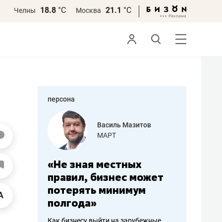
18.8
°С
21.1
°С
Челны
Москва
персона
еменова
Василь Мазитов
»
МАРТ
а: работа
«Не зная местных
«Мне лу
ечься
правил, бизнес может
не зара
вствовать
потерять минимум
чем пот
полгода»
репутац
пошиву
Как бизнесу выйти на зарубежные
Владелец от