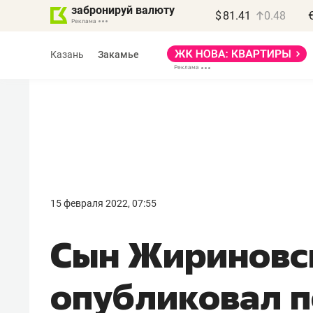
забронируй валюту
$
81.41
0.48
Казань
Закамье
Василь Мазитов
МАРТ
15 февраля 2022, 07:55
«Не зная местных
Сын Жириновс
правил, бизнес может
потерять минимум
опубликовал п
полгода»
Как бизнесу выйти на зарубежные