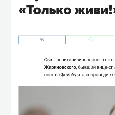
«Только живи!
рынки, почему надо знать аксакал
чем интересен Оман?
Сын госпитализированного с к
Жириновского
, бывший вице-с
пост в «
Фейсбуке
», сопроводив 
Рекомендуем
Рекоме
Падел, фитнес, танцы и даже
Психо
ниндзя-зал: как ТРЦ «Франт»
«Дире
стал Меккой для любителей
когда 