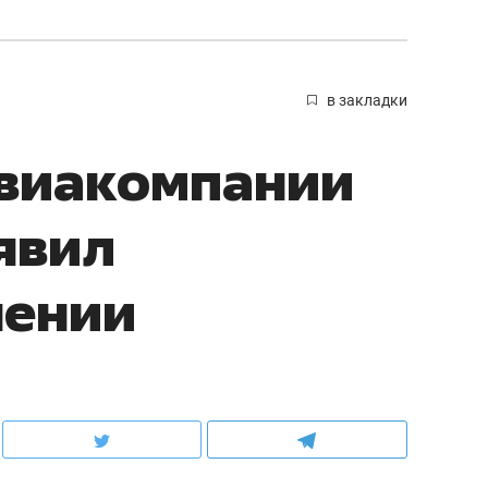
в закладки
авиакомпании
явил
нении