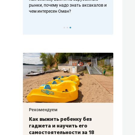
рафакте,
рынки, почему надо знать аксакалов и
о трехкратно
кредитов
чем интересен Оман?
клиентах и ч
Рекомендуем
Рекоме
лья
Как выжить ребенку без
Салих
есте
гаджета и научить его
«Если
а –
самостоятельности за 18
с мин