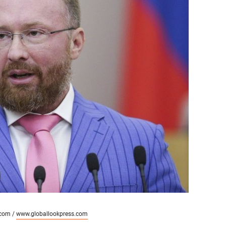
сверхнагрузку
для меня это челлендж
сом»
.com /
www.globallookpress.com