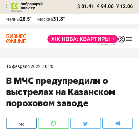
забронируй
$
81.41
€
94.06
¥
12.06
валюту
28.5°
31.8°
Челны
Москва
15 февраля 2022, 10:20
В МЧС предупредили о
выстрелах на Казанском
пороховом заводе