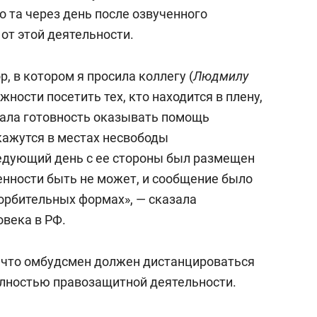
сверхнагрузку
для меня это челлендж
о та через день после озвученного
сом»
от этой деятельности.
, в котором я просила коллегу (
Людмилу
ожности посетить тех, кто находится в плену,
зала готовность оказывать помощь
кажутся в местах несвободы
ледующий день с ее стороны был размещен
ренности быть не может, и сообщение было
орбительных формах», — сказала
века в РФ.
 что омбудсмен должен дистанцироваться
полностью правозащитной деятельности.