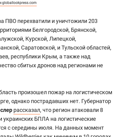
.globallookpress.com
ва ПВО перехватили и уничтожили 203
ерриториями Белгородской, Брянской,
алужской, Курской, Липецкой,
анской, Саратовской, и Тульской областей,
аев, республики Крым, а также над
чество сбитых дронов над регионами не
бласть произошел пожар на логистическом
урге, однако пострадавших нет. Губернатор
аслер
рассказал
, что регион атаковали 8
и украинских БПЛА на логистические
тся с середины июля. На данных момент
ды Wildberries как минимум в 10 городах.