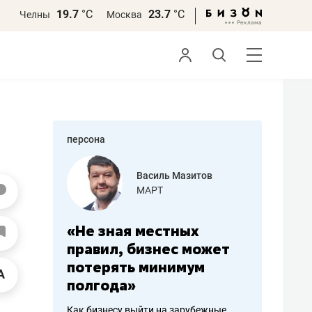
19.7
°С
23.7
°С
Челны
Москва
персона
еменова
Василь Мазитов
»
МАРТ
а: работа
«Не зная местных
«Мне лу
ечься
правил, бизнес может
не зара
вствовать
потерять минимум
чем пот
полгода»
репутац
пошиву
Как бизнесу выйти на зарубежные
Владелец от