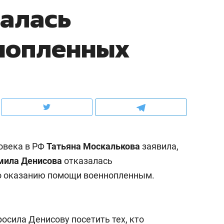
алась
ов и
о трехкратном росте цен, дотошных
школьной формы о конт
клиентах и чудных запросах мастеров
налогах и развитии без 
нопленных
овека в РФ
Татьяна Москалькова
заявила,
ила Денисова
отказалась
по оказанию помощи военнопленным.
ндуем
Рекомендуем
терапевт «Фороса»:
Дизайнер-прораб Ната
кторский невроз» –
Наседкина: «Ремонт вм
осила Денисову посетить тех, кто
человек не считает
с мебелью за 2 миллион