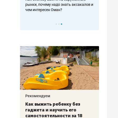
рафакте,
рынки, почему надо знать аксакалов и
о трехкратно
кредитов
чем интересен Оман?
клиентах и ч
Рекомендуем
Рекоме
лья
Как выжить ребенку без
Салих
есте
гаджета и научить его
«Если
а –
самостоятельности за 18
с мин