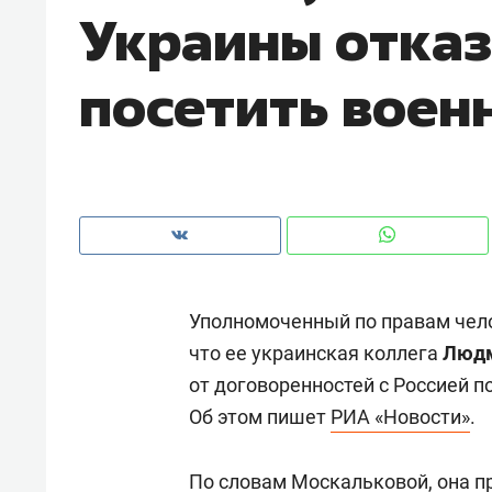
Украины отказ
рынки, почему надо знать аксакал
чем интересен Оман?
посетить воен
Уполномоченный по правам чел
что ее украинская коллега
Людм
от договоренностей с Россией 
Рекомендуем
Рекоме
Об этом пишет
РИА «Новости»
.
Оставить шум за волной: как
Психо
строят тишину в казанском
«Дире
ЖК «Заря»
По словам Москальковой, она пр
когда 