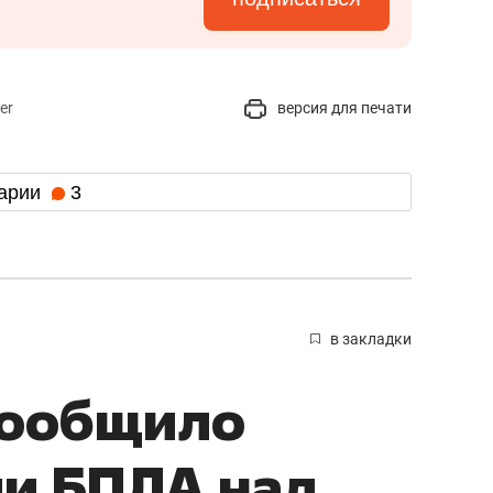
er
версия для печати
арии
3
в закладки
сообщило
ии БПЛА над