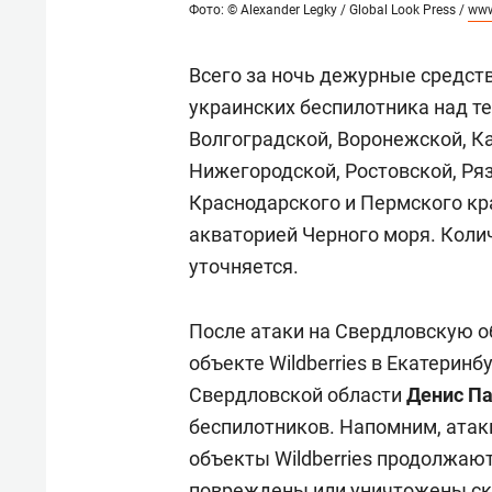
Фото: © Alexander Legky / Global Look Press /
www
Всего за ночь дежурные средст
украинских беспилотника над т
Волгоградской, Воронежской, К
Нижегородской, Ростовской, Ряз
Краснодарского и Пермского кр
акваторией Черного моря. Коли
уточняется.
После атаки на Свердловскую о
объекте Wildberries в Екатеринб
Свердловской области
Денис П
беспилотников. Напомним, атак
объекты Wildberries продолжаю
повреждены или уничтожены скла