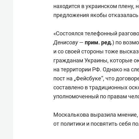
свою 
находится в украинском плену, н
стрес
предложения якобы отказалась 
«Состоялся телефонный разговор
Денисову
—
прим. ред.
) по возм
и со своей стороны тоже выска
гражданам Украины, которые о
на территории РФ. Однако на с
пост на „Фейсбуке“, что догово
составлено в традиционных оск
уполномоченный по правам чело
Москалькова выразила мнение,
от политики и посвятить себя 