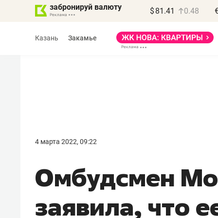
забронируй валюту
$
81.41
0.48
Казань
Закамье
Василь Мазитов
МАРТ
4 марта 2022, 09:22
«Не зная местных
Омбудсмен Мо
правил, бизнес может
потерять минимум
заявила, что е
полгода»
Как бизнесу выйти на зарубежные