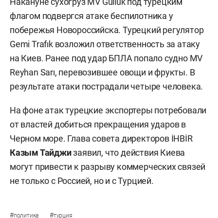
Накануне сухогруз MV Güllük под турецким
флагом подвергся атаке беспилотника у
побережья Новороссийска. Турецкий регулятор
Gemi Trafık возложил ответственность за атаку
на Киев. Ранее под удар БПЛА попало судно MV
Reyhan Sarı, перевозившее овощи и фрукты. В
результате атаки пострадали четыре человека.
На фоне атак турецкие экспортеры потребовали
от властей добиться прекращения ударов в
Черном море. Глава совета директоров İHBİR
Казым Тайджи
заявил, что действия Киева
могут привести к разрыву коммерческих связей
не только с Россией, но и с Турцией.
#
#
политика
турция