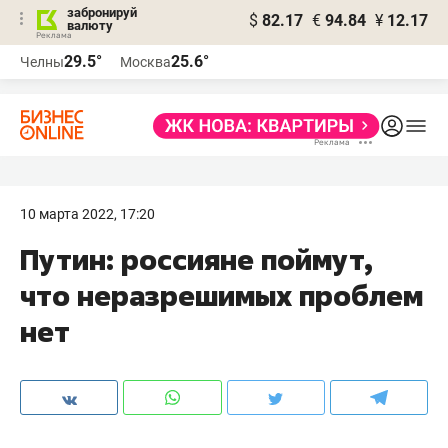
забронируй
$
82.17
€
94.84
¥
12.17
валюту
29.5°
25.6°
Челны
Москва
10 марта 2022, 17:20
Путин: россияне поймут,
что неразрешимых проблем
нет