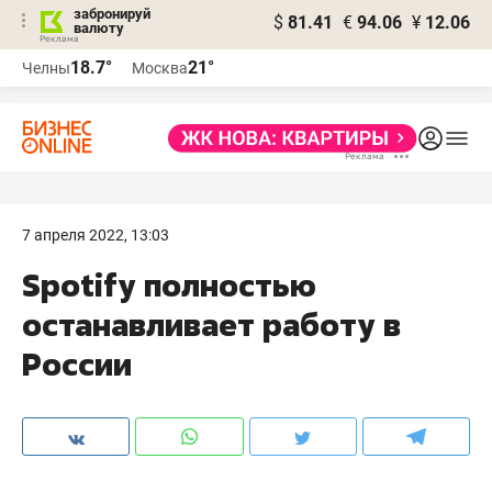
забронируй
$
81.41
€
94.06
¥
12.06
валюту
18.7°
21°
Челны
Москва
7 апреля 2022, 13:03
Spotify полностью
останавливает работу в
России