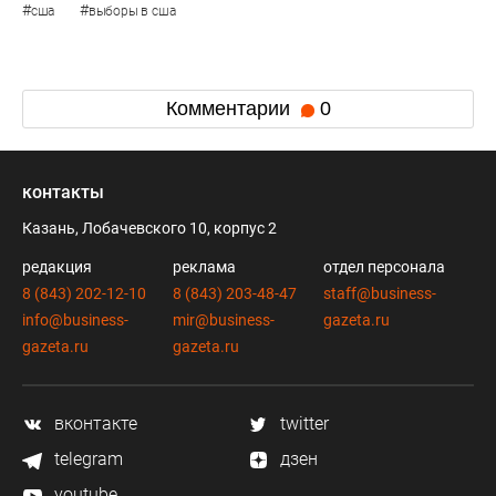
#
#
сша
выборы в сша
Комментарии
0
контакты
Казань, Лобачевского 10, корпус 2
редакция
реклама
отдел персонала
8 (843) 202-12-10
8 (843) 203-48-47
staff@business-
info@business-
mir@business-
gazeta.ru
gazeta.ru
gazeta.ru
вконтакте
twitter
telegram
дзен
youtube