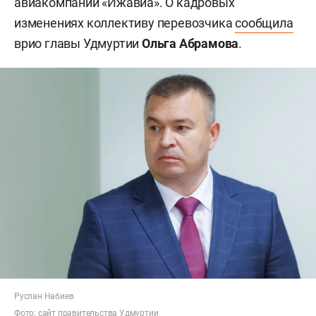
авиакомпании «Ижавиа». О кадровых
изменениях коллективу перевозчика
сообщила
врио главы Удмуртии
Ольга Абрамова
.
Руслан Набиев
Фото:
сайт
правительства Удмуртии