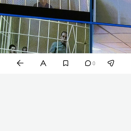
0
Сергей Кленько
Фото: «БИЗНЕС Online»
По версии следствия, Кленько и начальник
КПК-1 кузнечного завода
Айдар Галимов
могли