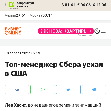
забронируй
$
81.41
€
94.06
¥
12.06
валюту
27.6°
30.1°
Челны
Москва
18 апреля 2022, 09:59
Топ-менеджер Сбера уехал
в США
Лев Хасис
, до недавнего времени занимавший