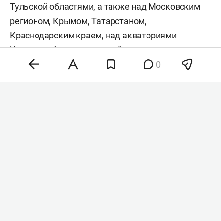
Тульской областями, а также над Московским
регионом, Крымом, Татарстаном,
Краснодарским краем, над акваториями
Черного и Азовского морей.
0
Сегодня в республике
вводили
режим
беспилотной опасности, а также угрозу атаки
БПЛА на города Закамья, Чистополь и Заинск.
Кроме того, ночью небо над Казанью,
Нижнекамском и Бугульмой закрывали.
#
сво
Комментарии
0