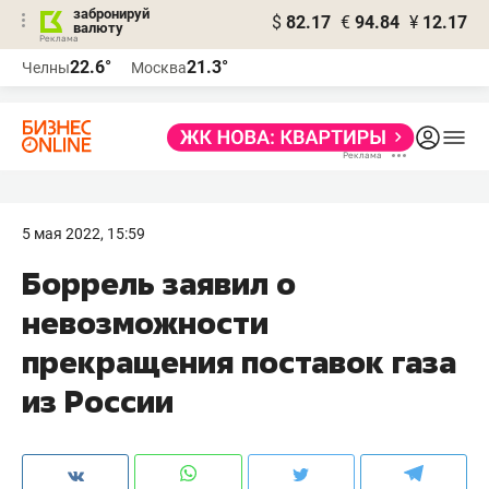
забронируй
$
82.17
€
94.84
¥
12.17
валюту
22.6°
21.3°
Челны
Москва
5 мая 2022, 15:59
Боррель заявил о
невозможности
прекращения поставок газа
из России