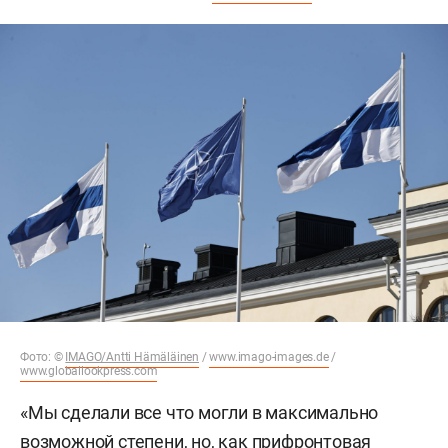
Фото: ©
IMAGO/Antti Hämäläinen
/
www.imago-images.de
/
www.globallookpress.com
«Мы сделали все что могли в максимально
возможной степени, но, как прифронтовая