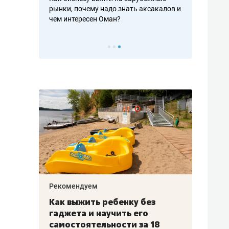
рафакте,
рынки, почему надо знать аксакалов и
о трехкратно
кредитов
чем интересен Оман?
клиентах и ч
Рекомендуем
Рекоме
лья
Как выжить ребенку без
Салих
есте
гаджета и научить его
«Если
а –
самостоятельности за 18
с мин