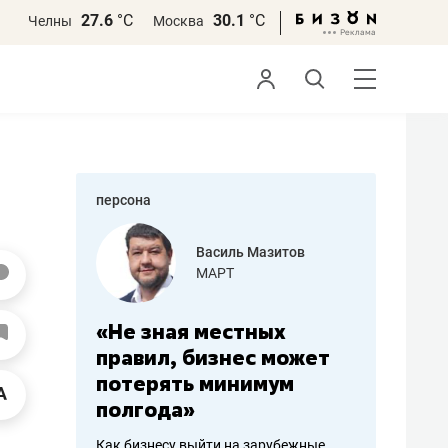
27.6
°С
30.1
°С
Челны
Москва
персона
еменова
Василь Мазитов
»
МАРТ
а: работа
«Не зная местных
«Мне лу
ечься
правил, бизнес может
не зара
вствовать
потерять минимум
чем пот
полгода»
репутац
пошиву
Как бизнесу выйти на зарубежные
Владелец от