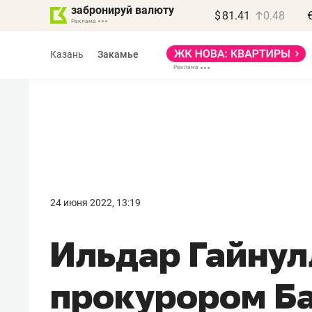
забронируй валюту
$
81.41
0.48
Казань
Закамье
Василь Мазитов
МАРТ
24 июня 2022, 13:19
«Не зная местных
Ильдар Гайнул
правил, бизнес может
потерять минимум
прокурором Б
полгода»
Как бизнесу выйти на зарубежные