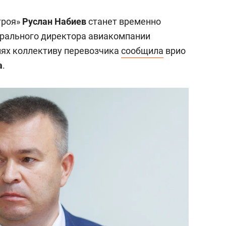
троя»
Руслан Набиев
станет временно
рального директора авиакомпании
иях коллективу перевозчика
сообщила
врио
а
.