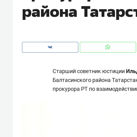
района Татарс
рынки, почему надо знать аксакал
чем интересен Оман?
Старший советник юстиции
Иль
Балтасинского района Татарста
прокурора РТ по взаимодейств
Рекомендуем
Рекоме
Оставить шум за волной: как
Психо
строят тишину в казанском
«Дире
ЖК «Заря»
когда 