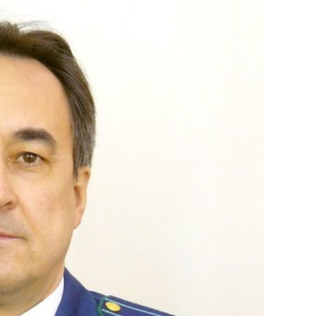
сверхнагрузку
для меня это челлендж
сом»