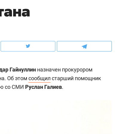
тана
ов и
о трехкратном росте цен, дотошных
школьной формы о конт
клиентах и чудных запросах мастеров
налогах и развитии без 
дар Гайнуллин
назначен прокурором
на. Об этом
сообщил
старший помощник
ию со СМИ
Руслан Галиев
.
ндуем
Рекомендуем
терапевт «Фороса»:
Дизайнер-прораб Ната
кторский невроз» –
Наседкина: «Ремонт вм
человек не считает
с мебелью за 2 миллион