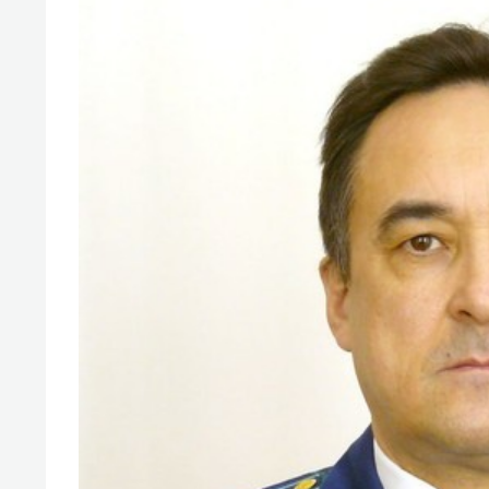
свою 
стрес