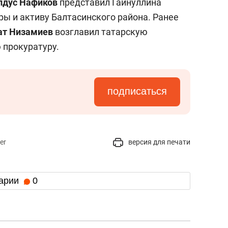
лдус Нафиков
представил Гайнуллина
ры и активу Балтасинского района. Ранее
ат Низамиев
возглавил татарскую
прокуратуру.
подписаться
er
версия для печати
арии
0