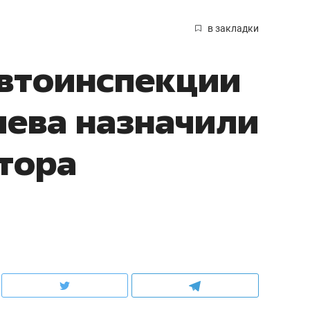
в закладки
автоинспекции
ева назначили
тора