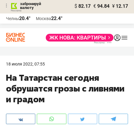
забронируй
$
82.17
€
94.84
¥
12.17
валюту
20.4°
22.4°
Челны
Москва
18 июля 2022, 07:55
На Татарстан сегодня
обрушатся грозы с ливнями
и градом