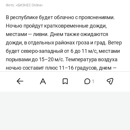
Фото: «БИЗНЕС Online»
В республике будет облачно с прояснениями.
Ночью пройдут кратковременные дожди,
местами — ливни. Днем также ожидаются
дожди, в отдельных районах гроза и град. Ветер
будет северо-западный от 6 до 11 м/с, местами
порывами до 15–20 м/с. Температура воздуха
ночью составит плюс 11–16 градусов, днем —
плюс 20–25 градусов.
1
В Казани ночью также возможен
кратковременный дождь. Ожидается
похолодание до плюс 14–16 градусов, в низинах
— до плюс 12–14 градусов. Днем существенных
осадков не будет, ветер достигнет 6–11 м/c,