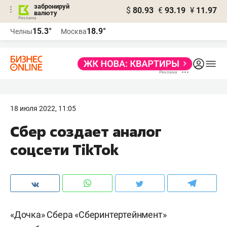
забронируй
$
80.93
€
93.19
¥
11.97
валюту
15.3°
18.9°
Челны
Москва
18 июля 2022, 11:05
Сбер создает аналог
соцсети TikTok
«Дочка» Сбера «Сберинтертейнмент»