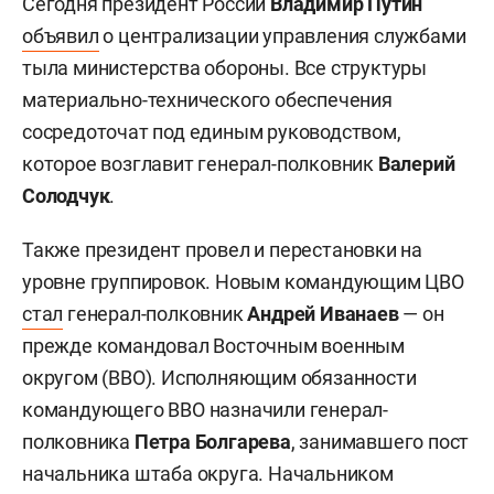
Сегодня президент России
Владимир Путин
объявил
о централизации управления службами
тыла министерства обороны. Все структуры
материально-технического обеспечения
сосредоточат под единым руководством,
которое возглавит генерал-полковник
Валерий
Солодчук
.
Также президент провел и перестановки на
уровне группировок. Новым командующим ЦВО
стал
генерал-полковник
Андрей Иванаев
— он
прежде командовал Восточным военным
округом (ВВО). Исполняющим обязанности
командующего ВВО назначили генерал-
полковника
Петра Болгарева
, занимавшего пост
начальника штаба округа. Начальником