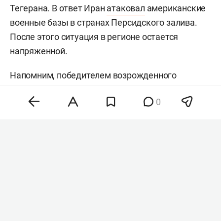
Тегерана. В ответ Иран
атаковал
американские
военные базы в странах Персидского залива.
После этого ситуация в регионе остается
напряженной.
Напомним, победителем возрожденного
международного песенного конкурса
0
«Интервидение» в 2025 году
стал
представитель
Вьетнама
Дык Фук
. 2-е место заняло трио
Nomad из Киргизии, третье — певица
Дана Аль-
Мир
из Катара. Победитель получил денежный
приз в размере 30 млн рублей. Россию на
конкурсе представлял
Shaman
(
Ярослав Дронов
)
с песней «Прямо по сердцу!». После выступления
артист объявил, что снимает свою кандидатуру с
голосования.