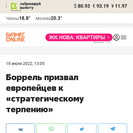
забронируй
$
80.93
€
93.19
¥
11.97
валюту
18.8°
20.3°
Челны
Москва
18 июля 2022, 13:05
Боррель призвал
европейцев к
«стратегическому
терпению»