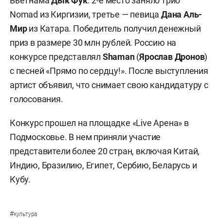
Вьетнама
Дык Фук
. 2-е место заняло трио
Nomad из Киргизии, третье — певица
Дана Аль-
Мир
из Катара. Победитель получил денежный
приз в размере 30 млн рублей. Россию на
конкурсе представлял
Shaman
(
Ярослав Дронов
)
с песней «Прямо по сердцу!». После выступления
артист объявил, что снимает свою кандидатуру с
голосования.
Конкурс прошел на площадке «Live Арена» в
Подмосковье. В нем приняли участие
представители более 20 стран, включая Китай,
Индию, Бразилию, Египет, Сербию, Беларусь и
Кубу.
#
культура