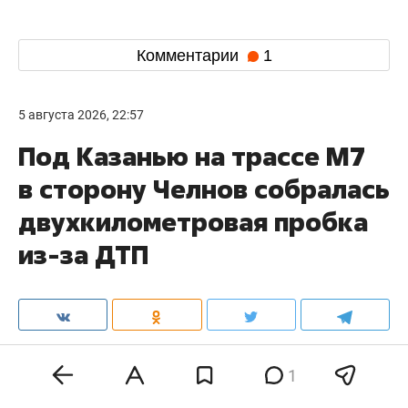
Комментарии
1
5 августа 2026, 22:57
Под Казанью на трассе М7
в сторону Челнов собралась
двухкилометровая пробка
из-за ДТП
На трассе М7 в сторону Набережных Челнов
1
около похоронного комплекса «Курган»