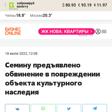
забронируй
$
80.93
€
93.19
¥
11.97
валюту
18.8°
20.3°
Челны
Москва
18 июля 2022, 12:08
Семину предъявлено
обвинение в повреждении
объекта культурного
наследия