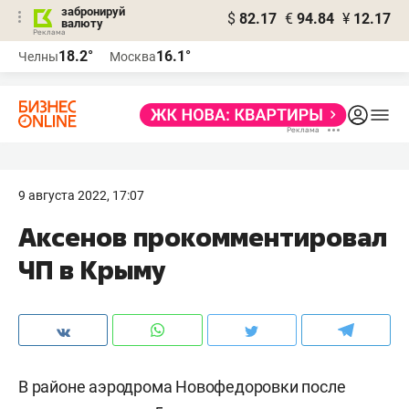
забронируй
$
82.17
€
94.84
¥
12.17
валюту
18.2°
16.1°
Челны
Москва
9 августа 2022, 17:07
Аксенов прокомментировал
ЧП в Крыму
В районе аэродрома Новофедоровки после