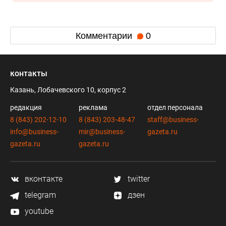
Комментарии
0
контакты
Казань, Лобачевского 10, корпус 2
редакция
реклама
отдел персонала
8 (843) 202-12-10
8 (843) 203-48-47
staff@business-
info@business-
mir@business-
gazeta.ru
gazeta.ru
gazeta.ru
вконтакте
twitter
telegram
дзен
youtube