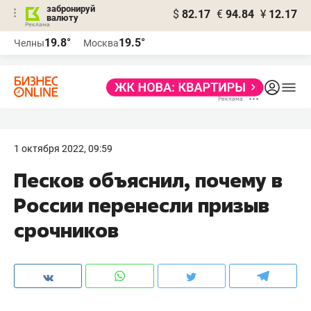
забронируй
$
82.17
€
94.84
¥
12.17
валюту
19.8°
19.5°
Челны
Москва
1 октября 2022, 09:59
Песков объяснил, почему в
России перенесли призыв
срочников