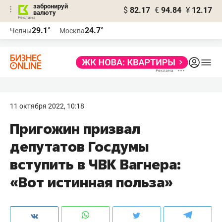
забронируй
$
82.17
€
94.84
¥
12.17
валюту
29.1°
24.7°
Челны
Москва
11 октября 2022, 10:18
Пригожин призвал
депутатов Госдумы
вступить в ЧВК Вагнера:
«Вот истинная польза»