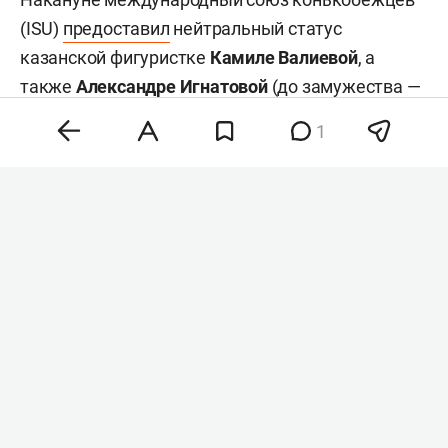
(ISU)
предоставил
нейтральный статус
казанской фигуристке
Камиле Валиевой
, а
также
Александре Игнатовой
(до замужества —
Трусовой) и еще 9 фигуристам. 30 июня
1
международный союз конькобежцев допустил
российских спортсменов к соревнованиям
сезона 2026/27 в нейтральном статусе. В начале
августа его уже получили 18 российских
фигуристов.
#
спорт
Комментарии
0