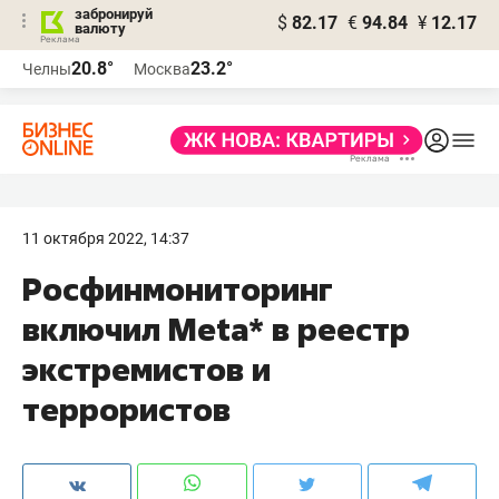
забронируй
$
82.17
€
94.84
¥
12.17
валюту
20.8°
23.2°
Челны
Москва
11 октября 2022, 14:37
Росфинмониторинг
включил Meta* в реестр
экстремистов и
террористов