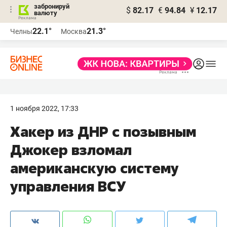
забронируй
$
82.17
€
94.84
¥
12.17
валюту
22.1°
21.3°
Челны
Москва
1 ноября 2022, 17:33
Хакер из ДНР с позывным ​
Джокер взломал
американскую систему
управления ВСУ