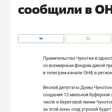
сообщили в О
рынки, почему надо знать аксакал
чем интересен Оман?
Правительство Чукотки в однос
со всемирным фондом дикой пр
в телеграм-канале ОНФ в регион
Весной депутаты Думы Чукотско
Рекомендуем
Рекоме
создания 12-мильной буферной 
Падел, фитнес, танцы и даже
Психо
числе и береговой линии Чукотс
ниндзя-зал: как ТРЦ «Франт»
«Дире
за этой зоны «под угрозой буде
стал Меккой для любителей
когда 