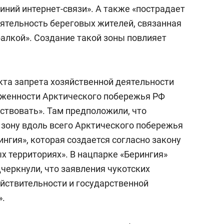
сверхнагрузку
для меня это челлендж
иний интернет-связи». А также «пострадает
сом»
ятельность береговых жителей, связанная
балкой». Создание такой зоны повлияет
кта запрета хозяйственной деятельности
тяженности Арктического побережья РФ
ствовать». Там предположили, что
зону вдоль всего Арктического побережья
ингия», которая создается согласно закону
х территориях». В нацпарке «Берингия»
еркнули, что заявления чукотских
ействительности и государственной
».