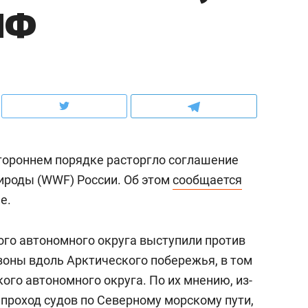
НФ
ов и
о трехкратном росте цен, дотошных
школьной формы о конт
клиентах и чудных запросах мастеров
налогах и развитии без 
тороннем порядке расторгло соглашение
ироды (WWF) России. Об этом
сообщается
е.
го автономного округа выступили против
ндуем
Рекомендуем
зоны вдоль Арктического побережья, в том
терапевт «Фороса»:
Дизайнер-прораб Ната
кого автономного округа. По их мнению, из-
кторский невроз» –
Наседкина: «Ремонт вм
т проход судов по Северному морскому пути,
человек не считает
с мебелью за 2 миллион