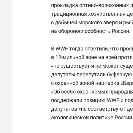
спорта
свою 
прокладка оптико-волоконных л
стрес
традиционная хозяйственная де
с добычей морского зверя и ры
на обороноспособность России.
В WWF тогда ответили, что прое
в 12-мильной зоне на всей про
«не существует и не может суще
депутаты перепутали буферную 
с охранной зоной нацпарка «Бер
«Об особо охраняемых природны
поддержали позицию WWF и подч
депутатов «не соответствуют д
экологической политике России