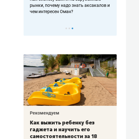
рафакте,
рынки, почему надо знать аксакалов и
о трехкратно
кредитов
чем интересен Оман?
клиентах и ч
Рекомендуем
Рекоме
лья
Как выжить ребенку без
Салих
есте
гаджета и научить его
«Если
а –
самостоятельности за 18
с мин