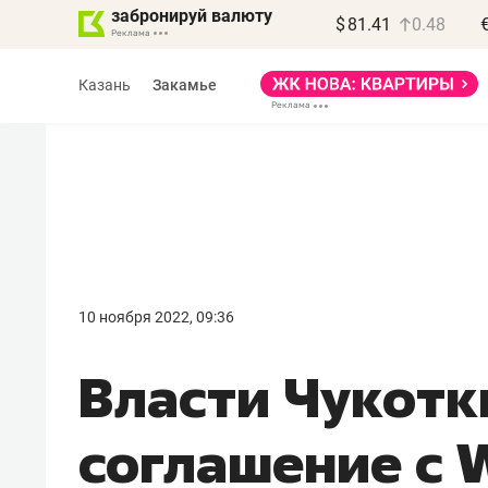
забронируй валюту
$
81.41
0.48
Казань
Закамье
Василь Мазитов
МАРТ
10 ноября 2022, 09:36
«Не зная местных
Власти Чукотк
правил, бизнес может
потерять минимум
соглашение с 
полгода»
Как бизнесу выйти на зарубежные