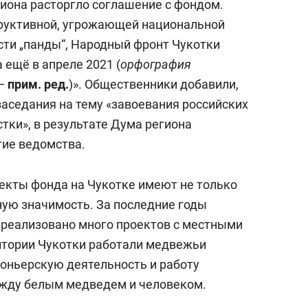
гиона расторгло соглашение с фондом.
труктивной, угрожающей национальной
сти „панды“, Народный фронт Чукотки
 ещё в апреле 2021 (
орфография
—
прим. ред.
)». Общественники добавили,
заседания на тему «завоевания российских
стки», в результате Дума региона
гие ведомства.
оекты фонда на Чукотке имеют не только
ную значимость. За последние годы
 реализовано много проектов с местными
ритории Чукотки работали медвежьи
коньерскую деятельность и работу
жду белым медведем и человеком.