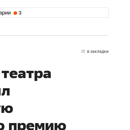
арии
3
в закладки
 театра
ил
ую
ю премию