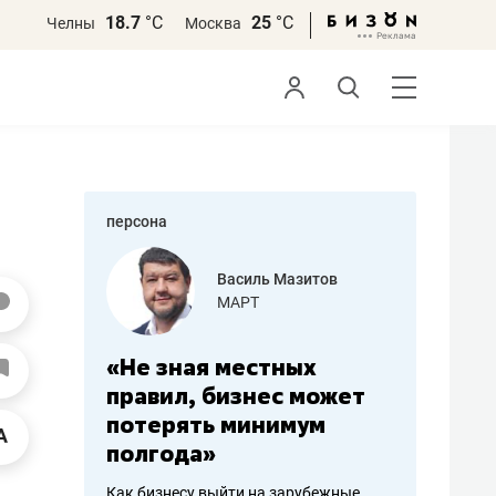
18.7
°С
25
°С
Челны
Москва
персона
еменова
Василь Мазитов
»
МАРТ
а: работа
«Не зная местных
«Мне лу
ечься
правил, бизнес может
не зара
вствовать
потерять минимум
чем пот
полгода»
репутац
пошиву
Как бизнесу выйти на зарубежные
Владелец от