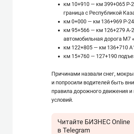
км 10+910 — км 399+065 Р-
граница с Республикой Каз
км 0+000 — км 136+969 Р-2
км 95+566 — км 126+279 А-
автомобильная дорога М7 «
км 122+805 — км 136+710 А
км 15+760 — 127+190 подъез
Причинами назвали снег, мокры
и попросили водителей быть вн
правила дорожного движения и 
условий.
Читайте БИЗНЕС Online
в Telegram