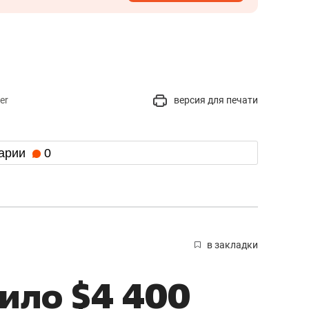
er
версия для печати
арии
0
в закладки
ило $4 400