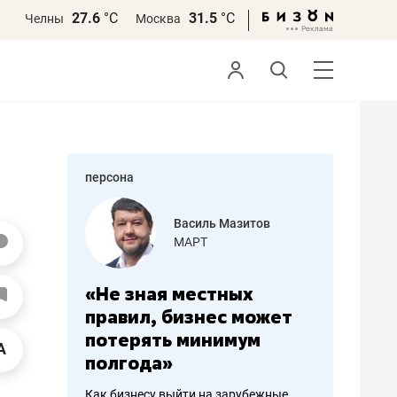
27.6
°С
31.5
°С
Челны
Москва
персона
еменова
Василь Мазитов
»
МАРТ
а: работа
«Не зная местных
«Мне лу
ечься
правил, бизнес может
не зара
вствовать
потерять минимум
чем пот
полгода»
репутац
пошиву
Как бизнесу выйти на зарубежные
Владелец от