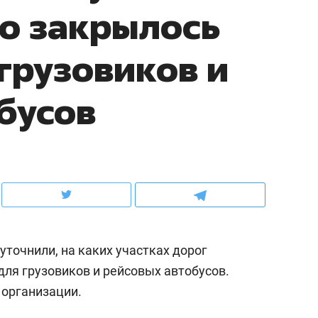
о закрылось
ов и
о трехкратном росте цен, дотошных
школьной формы о конт
клиентах и чудных запросах мастеров
налогах и развитии без 
грузовиков и
бусов
уточнили, на каких участках дорог
ндуем
Рекомендуем
ля грузовиков и рейсовых автобусов.
терапевт «Фороса»:
Дизайнер-прораб Ната
 организации.
кторский невроз» –
Наседкина: «Ремонт вм
человек не считает
с мебелью за 2 миллион