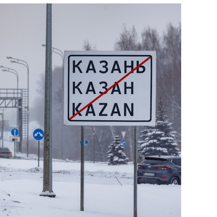
сверхнагрузку
для меня это челлендж
сом»