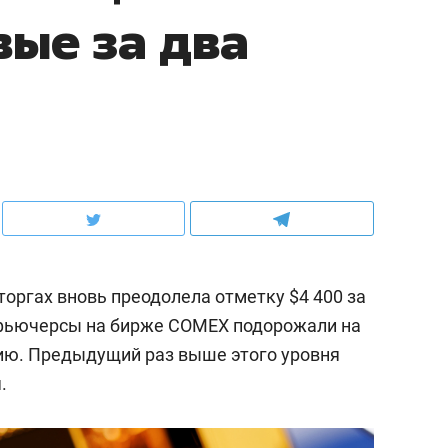
вые за два
оргах вновь преодолела отметку $4 400 за
фьючерсы на бирже COMEX подорожали на
нцию. Предыдущий раз выше этого уровня
.