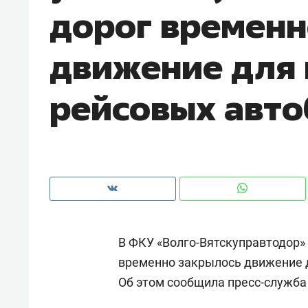
дорог временн
рынки, почему надо знать аксакал
чем интересен Оман?
движение для 
рейсовых авто
В ФКУ «Волго-Вятскуправтодор» 
Рекомендуем
Рекоме
временно закрылось движение д
Оставить шум за волной: как
Психо
Об этом сообщила пресс-служба
строят тишину в казанском
«Дире
ЖК «Заря»
когда 