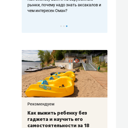
рафакте,
рынки, почему надо знать аксакалов и
о трехкратно
кредитов
чем интересен Оман?
клиентах и ч
Рекомендуем
Рекоме
лья
Как выжить ребенку без
Салих
есте
гаджета и научить его
«Если
а –
самостоятельности за 18
с мин