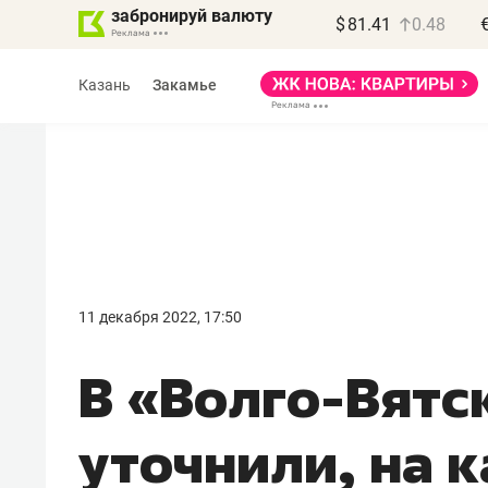
забронируй валюту
$
81.41
0.48
Казань
Закамье
Василь Мазитов
МАРТ
11 декабря 2022, 17:50
«Не зная местных
В «Волго-Вятс
правил, бизнес может
потерять минимум
уточнили, на 
полгода»
Как бизнесу выйти на зарубежные