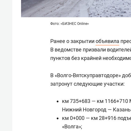
Фото: «БИЗНЕС Online»
Ранее о закрытии
объявила
прес
В ведомстве призвали водителе
пунктов без крайней необходим
В «Волго-Вятскуправтодоре» доб
затронут следующие участки:
км 735+683 — км 1166+710 
Нижний Новгород — Казань
км 0+000 — км 28+916 подъ
«Волга»;