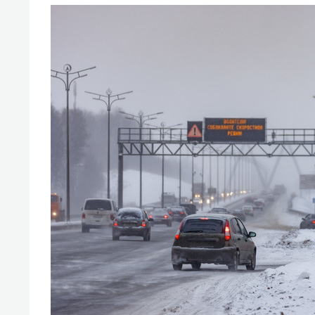
свою 
стрес