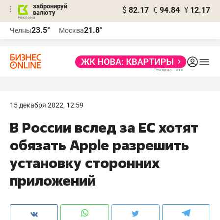
забронируй
$
82.17
€
94.84
¥
12.17
валюту
23.5°
21.8°
Челны
Москва
15 декабря 2022, 12:59
В России вслед за ЕС хотят
обязать Apple разрешить
установку сторонних
приложений