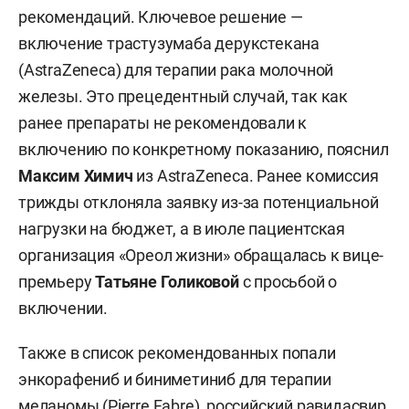
рекомендаций. Ключевое решение —
включение трастузумаба дерукстекана
(AstraZeneca) для терапии рака молочной
железы. Это прецедентный случай, так как
ранее препараты не рекомендовали к
включению по конкретному показанию, пояснил
Максим Химич
из AstraZeneca. Ранее комиссия
трижды отклоняла заявку из-за потенциальной
нагрузки на бюджет, а в июле пациентская
организация «Ореол жизни» обращалась к вице-
премьеру
Татьяне Голиковой
с просьбой о
включении.
Также в список рекомендованных попали
энкорафениб и биниметиниб для терапии
меланомы (Pierre Fabre), российский равидасвир