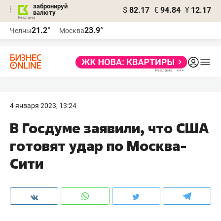
забронируй
$
82.17
€
94.84
¥
12.17
валюту
21.2°
23.9°
Челны
Москва
4 января 2023, 13:24
В Госдуме заявили, что США
готовят удар по Москва-
Сити