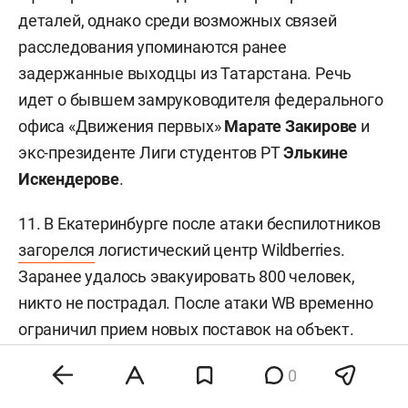
деталей, однако среди возможных связей
расследования упоминаются ранее
задержанные выходцы из Татарстана. Речь
идет о бывшем замруководителя федерального
офиса «Движения первых»
Марате Закирове
и
экс-президенте Лиги студентов РТ
Элькине
Искендерове
.
11. В Екатеринбурге после атаки беспилотников
загорелся
логистический центр Wildberries.
Заранее удалось эвакуировать 800 человек,
никто не пострадал. После атаки WB временно
ограничил прием новых поставок на объект.
12. Исполнять обязанности генерального
0
директора «Ижавиа»
будет
Руслан Набиев
,