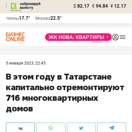
забронируй
$
82.17
€
94.84
¥
12.17
валюту
17.7°
22.5°
Челны
Москва
5 января 2023, 22:45
В этом году в Татарстане
капитально отремонтируют
716 многоквартирных
домов