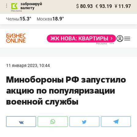
забронируй
$
80.93
€
93.19
¥
11.97
валюту
15.3°
18.9°
Челны
Москва
11 января 2023, 10:44
Минобороны РФ запустило
акцию по популяризации
военной службы