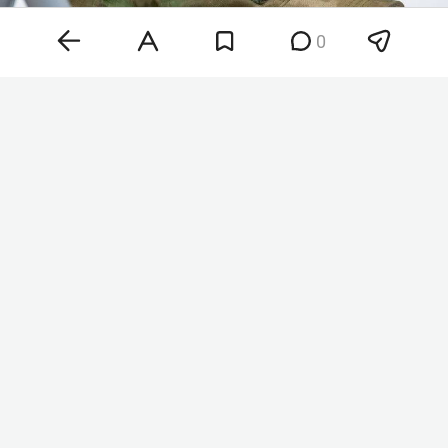
0
Фото: «БИЗНЕС Online»
По словам эксперта, объединение функций
тылового обеспечения в одних руках имеет
решающее значение. Ранее разделение
приводило к тому, что в одних родах войск
имелся избыток материальных средств, а в
других наблюдался дефицит, и для
перераспределения требовалось согласование
через Генштаб и минобороны, что занимало
много времени. Теперь же, как считает Кнутов,