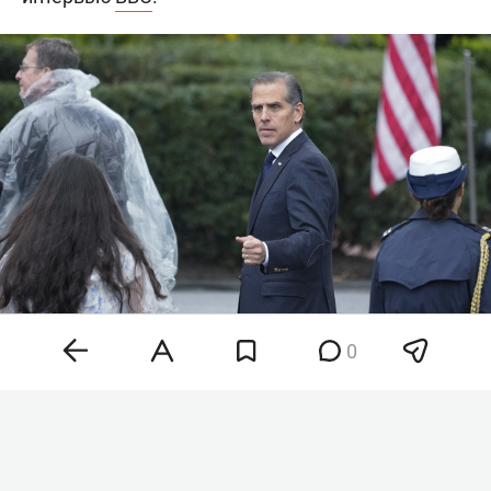
0
Хантер Байден
Фото: © Chris Kleponis / Keystone Press Agency /
www.globallookpress.com
«Рак распространился, метастазировал в кости и