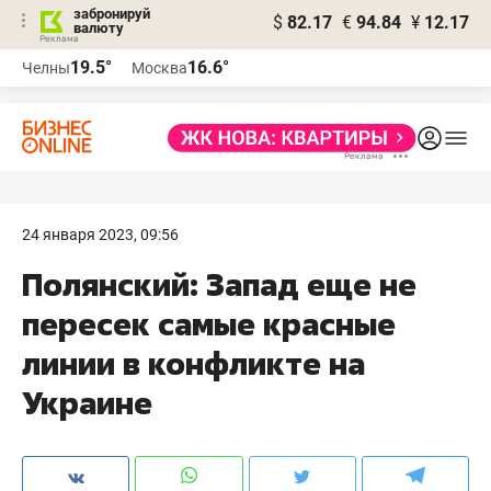
забронируй
$
82.17
€
94.84
¥
12.17
валюту
19.5°
16.6°
Челны
Москва
24 января 2023, 09:56
Полянский: Запад еще не
пересек самые красные
линии в конфликте на
Украине