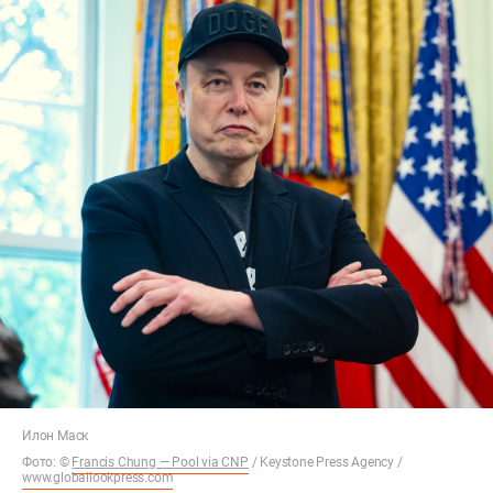
Илон Маск
Фото: ©
Francis Chung — Pool via CNP
/ Keystone Press Agency /
www.globallookpress.com