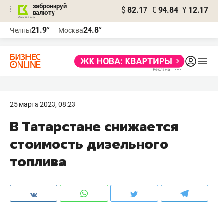
забронируй
$
82.17
€
94.84
¥
12.17
валюту
21.9°
24.8°
Челны
Москва
25 марта 2023, 08:23
В Татарстане снижается
стоимость дизельного
топлива