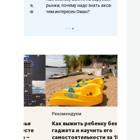
рафакте,
рынки, почему надо знать аксакалов и
о трехкратно
кредитов
чем интересен Оман?
клиентах и ч
Рекомендуем
Рекоме
лья
Как выжить ребенку без
Салих
есте
гаджета и научить его
«Если
а –
самостоятельности за 18
с мин