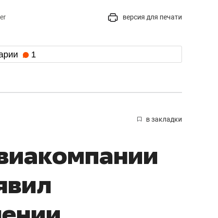
er
версия для печати
арии
1
в закладки
авиакомпании
явил
нении