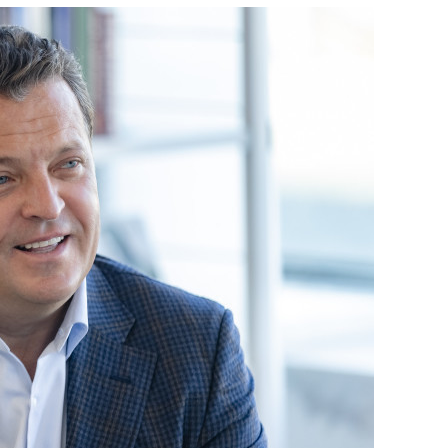
сверхнагрузку
для меня это челлендж
сом»