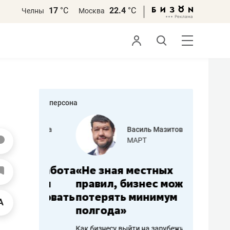
17
°С
22.4
°С
Челны
Москва
персона
еменова
Василь Мазитов
»
МАРТ
а: работа
«Не зная местных
«Мне лу
ечься
правил, бизнес может
не зара
вствовать
потерять минимум
чем пот
полгода»
репутац
пошиву
Как бизнесу выйти на зарубежные
Владелец от