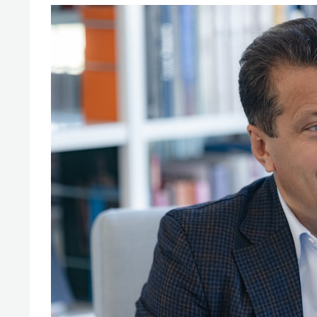
спорта
свою 
стрес