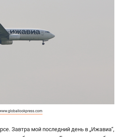
www.globallookpress.com
урсе. Завтра мой последний день в „Ижавиа“,