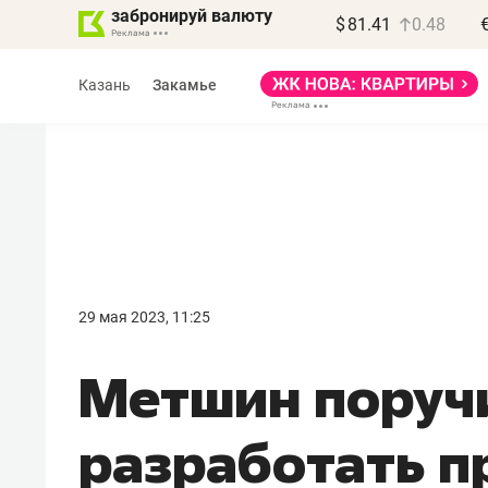
забронируй валюту
$
81.41
0.48
Казань
Закамье
Василь Мазитов
МАРТ
29 мая 2023, 11:25
«Не зная местных
Метшин поруч
правил, бизнес может
потерять минимум
разработать п
полгода»
Как бизнесу выйти на зарубежные