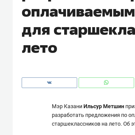
оплачиваемым
рынки, почему надо знать аксакал
чем интересен Оман?
для старшекла
лето
Мэр Казани
Ильсур Метшин
при
Рекомендуем
Рекоме
разработать предложения по о
Падел, фитнес, танцы и даже
Психо
старшеклассников на лето. Об э
ниндзя-зал: как ТРЦ «Франт»
«Дире
стал Меккой для любителей
когда 