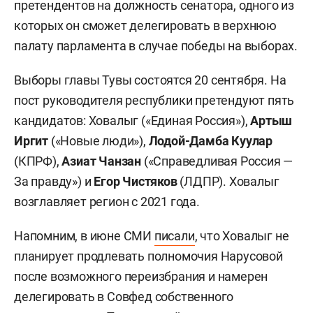
претендентов на должность сенатора, одного из
которых он сможет делегировать в верхнюю
палату парламента в случае победы на выборах.
Выборы главы Тувы состоятся 20 сентября. На
пост руководителя республики претендуют пять
кандидатов: Ховалыг («Единая Россия»),
Артыш
Иргит
(«Новые люди»),
Лодой-Дамба Куулар
(КПРФ),
Азиат Чанзан
(«Справедливая Россия —
За правду») и
Егор Чистяков
(ЛДПР). Ховалыг
возглавляет регион с 2021 года.
Напомним, в июне СМИ
писали
, что Ховалыг не
планирует продлевать полномочия Нарусовой
после возможного переизбрания и намерен
делегировать в Совфед собственного