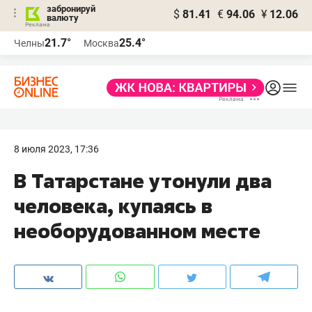
забронируй
$
81.41
€
94.06
¥
12.06
валюту
21.7°
25.4°
Челны
Москва
8 июля 2023, 17:36
В Татарстане утонули два
человека, купаясь в
необорудованном месте