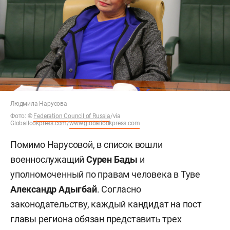
Людмила Нарусова
Фото:
©
Federation Council of Russia
/via
Globallookpress.com/
www.globallookpress.com
Помимо Нарусовой, в список вошли
военнослужащий
Сурен Бады
и
уполномоченный по правам человека в Туве
Александр Адыгбай
. Согласно
законодательству, каждый кандидат на пост
главы региона обязан представить трех