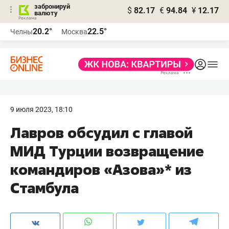
забронируй
$
82.17
€
94.84
¥
12.17
валюту
20.2°
22.5°
Челны
Москва
9 июля 2023, 18:10
Лавров обсудил с главой
МИД Турции возвращение
командиров «Азова»* из
Стамбула