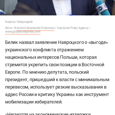
Кароль Навроцкий
Фото: ©
Antoni Byszewski/Fotonews
/ Keystone Press Agency /
www.globallookpress.com
Белик назвал заявление Навроцкого о «выгоде»
украинского конфликта отражением
национальных интересов Польши, которая
стремится укрепить свои позиции в Восточной
Европе. По мнению депутата, польский
президент, пришедший к власти с минимальным
перевесом, использует резкие высказывания в
адрес России и критику Украины как инструмент
мобилизации избирателей.
«Несмотря на экономические издержки,