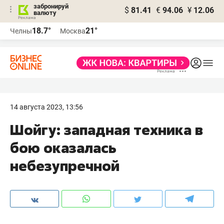
забронируй
$
81.41
€
94.06
¥
12.06
валюту
18.7°
21°
Челны
Москва
14 августа 2023, 13:56
Шойгу: западная техника в
бою оказалась
небезупречной