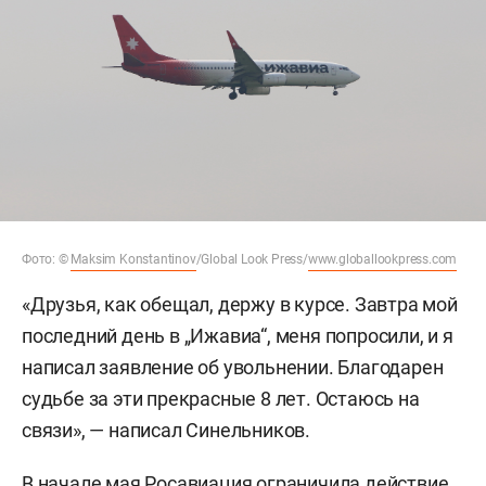
Фото: ©
Maksim Konstantinov
/Global Look Press/
www.globallookpress.com
«Друзья, как обещал, держу в курсе. Завтра мой
последний день в „Ижавиа“, меня попросили, и я
написал заявление об увольнении. Благодарен
судьбе за эти прекрасные 8 лет. Остаюсь на
связи», — написал Синельников.
В начале мая Росавиация ограничила действие