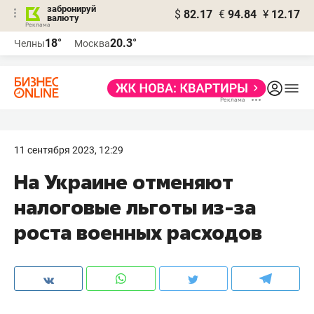
забронируй
$
82.17
€
94.84
¥
12.17
валюту
18°
20.3°
Челны
Москва
11 сентября 2023, 12:29
На Украине отменяют
налоговые льготы из-за
роста военных расходов