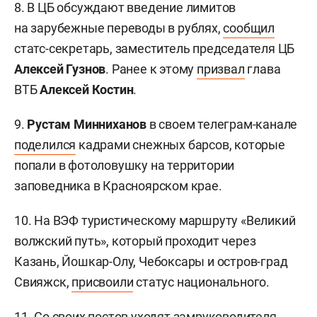
8. В ЦБ обсуждают введение лимитов
на зарубежные переводы в рублях,
сообщил
статс-секретарь, заместитель председателя ЦБ
Алексей Гузнов
. Ранее к этому
призвал
глава
ВТБ
Алексей Костин
.
9.
Рустам Минниханов
в своем телеграм-канале
поделился
кадрами снежных барсов, которые
попали в фотоловушку на территории
заповедника в Красноярском крае.
10. На ВЭФ туристическому маршруту «Великий
волжский путь», который проходит через
Казань, Йошкар-Олу, Чебоксары и остров-град
Свияжск,
присвоили
статус национального.
11. Со своих постов
уходят
замруководителя