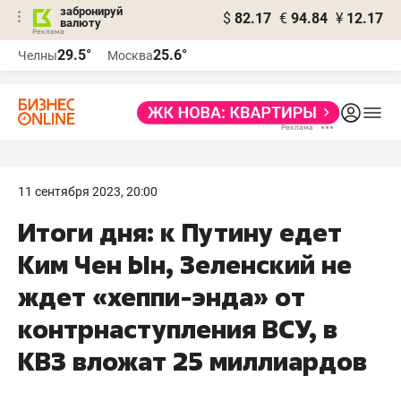
забронируй
$
82.17
€
94.84
¥
12.17
валюту
29.5°
25.6°
Челны
Москва
11 сентября 2023, 20:00
Итоги дня: к Путину едет
Ким Чен Ын, Зеленский не
ждет «хеппи-энда» от
контрнаступления ВСУ, в
КВЗ вложат 25 миллиардов