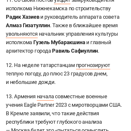
исполкома Нижнекамска по строительству
Радик Хазиев
и руководитель аппарата совета
Алмаз Гизатуллин
. Также в ближайшее время
увольняются
начальник управления культуры
исполкома
Гузель Мубаракшина
и главный
архитектор города
Равиль Сафиуллин
.
12. На неделе татарстанцам
прогнозируют
теплую погоду, до плюс 23 градусов днем,
и небольшие дожди.
13. Армения
начала
совместные военные
учения Eagle Partner 2023 с миротворцами США.
В Кремле заявили, что такие действия
республики требуют глубокого анализа
— Москва будет это «пытаться осмыслить