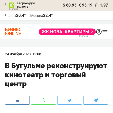
забронируй
$
80.93
€
93.19
¥
11.97
валюту
20.4°
22.4°
Челны
Москва
24 ноября 2023, 12:08
В Бугульме реконструируют
кинотеатр и торговый
центр