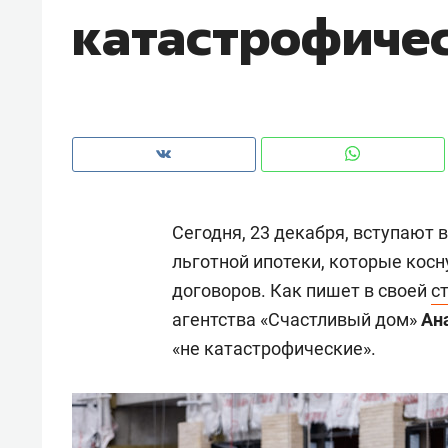
катастрофиче
 почему надо знать аксакалов и
о трехкратном росте цен, дотошны
тересен Оман?
клиентах и чудных запросах масте
Сегодня, 23 декабря, вступают 
льготной ипотеки, которые косн
договоров. Как пишет в своей
с
агентства «Счастливый дом»
Ан
«не катастрофические».
Рекоме
Остав
строя
ЖК «З