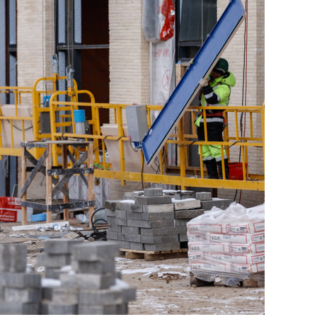
свою сверхнагрузку
стрессом»