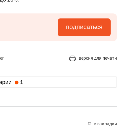
подписаться
er
версия для печати
арии
1
в закладки