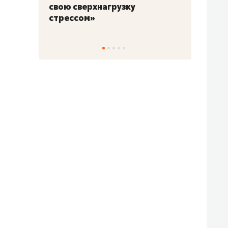
для меня это челлендж!»
дней