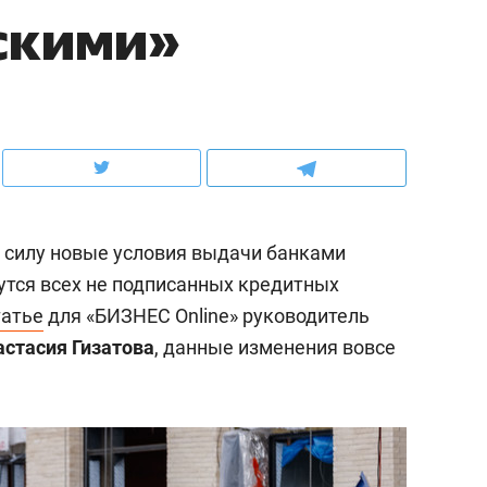
скими»
х
школьной формы о контрафакте,
рынки, почему надо зна
ров
налогах и развитии без кредитов
чем интересен Оман?
в силу новые условия выдачи банками
утся всех не подписанных кредитных
татье
для «БИЗНЕС Online» руководитель
астасия Гизатова
, данные изменения вовсе
ндуем
Рекомендуем
ить шум за волной: как
Психотерапевт «Форос
т тишину в казанском
«Директорский невроз
аря»
когда человек не счит