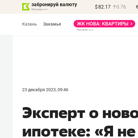
забронируй валюту
$
82.17
0.76
Казань
Закамье
Василь Мазитов
Роман Ободец
МАРТ
«Готовые решения»
23 декабря 2023, 09:46
зная местных
«Мне лучше
Эксперт о нов
ил, бизнес может
не заработать вообще
ерять минимум
чем потерять
ипотеке: «Я не
года»
репутацию»
знесу выйти на зарубежные
Владелец отделочной фирмы