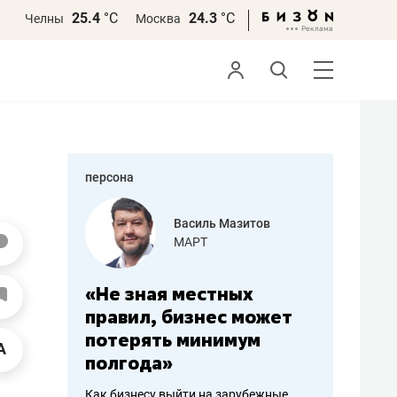
25.4
°С
24.3
°С
Челны
Москва
персона
азитов
Роман Ободец
«Готовые решения»
ных
«Мне лучше
«Мама г
 может
не заработать вообще,
помогае
мум
чем потерять
от болез
репутацию»
себя жи
арубежные
Владелец отделочной фирмы
Наследница б