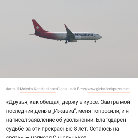
Фото: ©
Maksim Konstantinov
/Global Look Press/
www.globallookpress.com
«Друзья, как обещал, держу в курсе. Завтра мой
последний день в „Ижавиа“, меня попросили, и я
написал заявление об увольнении. Благодарен
судьбе за эти прекрасные 8 лет. Остаюсь на
связи», — написал Синельников.