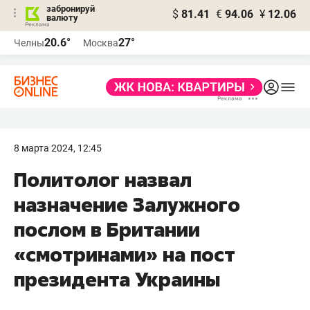
забронируй
$
81.41
€
94.06
¥
12.06
валюту
20.6°
27°
Челны
Москва
8 марта 2024, 12:45
Политолог назвал
назначение Залужного
послом в Британии
«смотринами» на пост
президента Украины