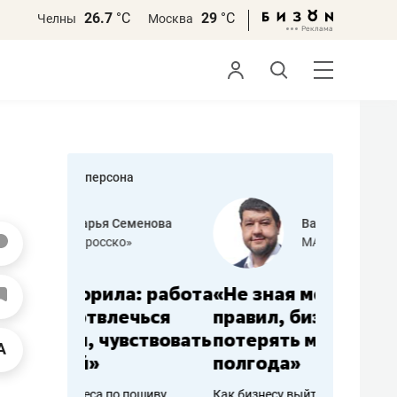
26.7
°С
29
°С
Челны
Москва
персона
еменова
Василь Мазитов
»
МАРТ
а: работа
«Не зная местных
«Мне лу
ечься
правил, бизнес может
не зара
вствовать
потерять минимум
чем пот
полгода»
репутац
пошиву
Как бизнесу выйти на зарубежные
Владелец от