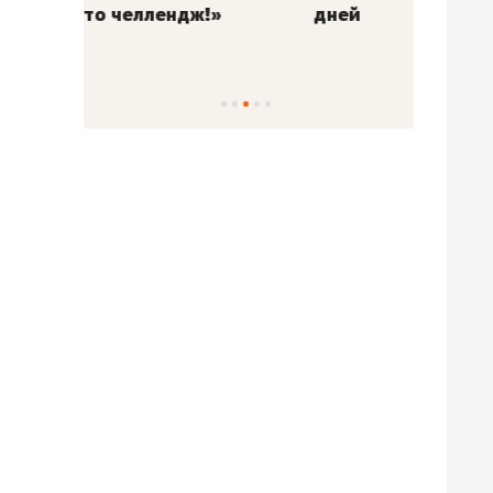
!»
дней
с вер