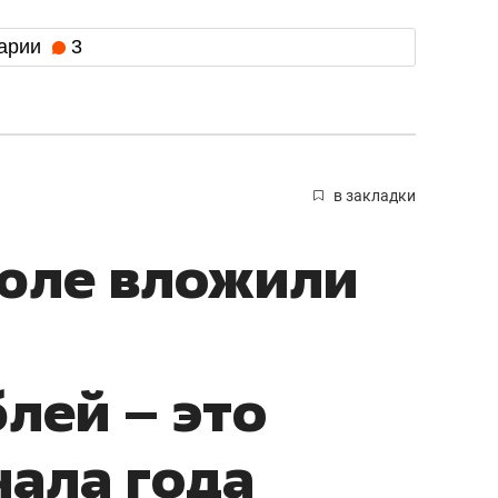
арии
3
в закладки
июле вложили
лей – это
чала года