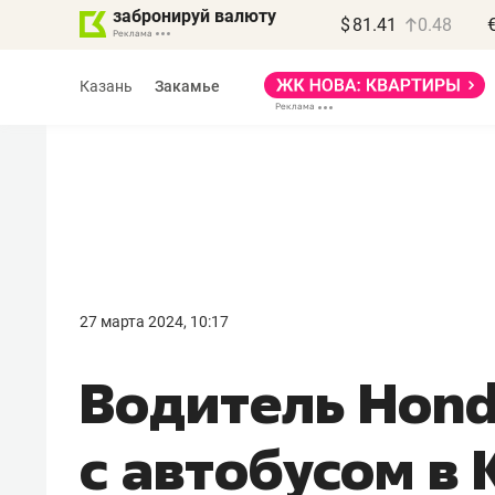
забронируй валюту
$
81.41
0.48
Казань
Закамье
Василь Мазитов
МАРТ
27 марта 2024, 10:17
«Не зная местных
Водитель Hond
правил, бизнес может
потерять минимум
с автобусом в 
полгода»
Как бизнесу выйти на зарубежные