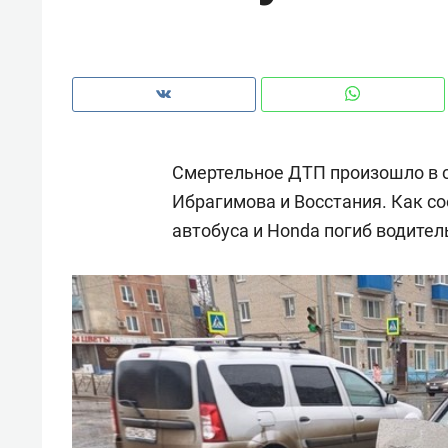
рынки, почему надо знать аксакал
чем интересен Оман?
Смертельное ДТП произошло в ср
Ибрагимова и Восстания. Как с
автобуса и Honda погиб водител
Рекомендуем
Рекоме
Оставить шум за волной: как
Психо
строят тишину в казанском
«Дире
ЖК «Заря»
когда 