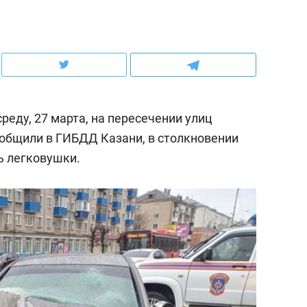
ов и
о трехкратном росте цен, дотошных
школьной формы о конт
клиентах и чудных запросах мастеров
налогах и развитии без 
еду, 27 марта, на пересечении улиц
ообщили в ГИБДД Казани, в столкновении
ь легковушки.
ндуем
Рекомендуем
терапевт «Фороса»:
Дизайнер-прораб Ната
кторский невроз» –
Наседкина: «Ремонт вм
человек не считает
с мебелью за 2 миллион