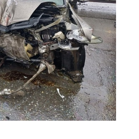
сверхнагрузку
для меня это челлендж
сом»