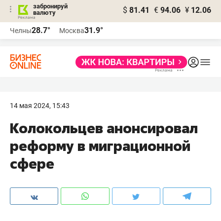
забронируй
$
81.41
€
94.06
¥
12.06
валюту
28.7°
31.9°
Челны
Москва
14 мая 2024, 15:43
Колокольцев анонсировал
реформу в миграционной
сфере