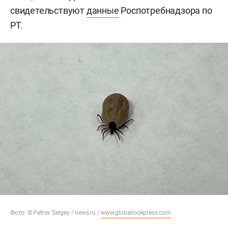
свидетельствуют
данные
Роспотребнадзора по
РТ.
Фото: © Petrov Sergey / news.ru /
www.globallookpress.com