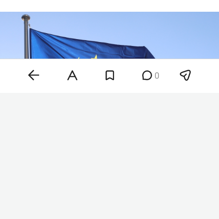
0
Фото: «БИЗНЕС Online»
Бадгутдинов стал генеральным директором
серпуховского завода «Металлист» в мае 2025