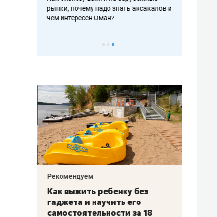
рафакте,
рынки, почему надо знать аксакалов и
о трехкратно
кредитов
чем интересен Оман?
клиентах и ч
Рекомендуем
Рекоме
лья
Как выжить ребенку без
Салих
есте
гаджета и научить его
«Если
а –
самостоятельности за 18
с мин