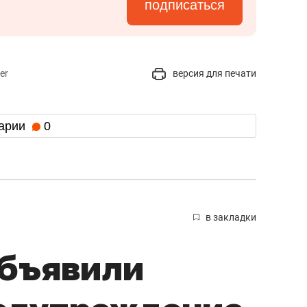
подписаться
er
версия для печати
арии
0
в закладки
объявили