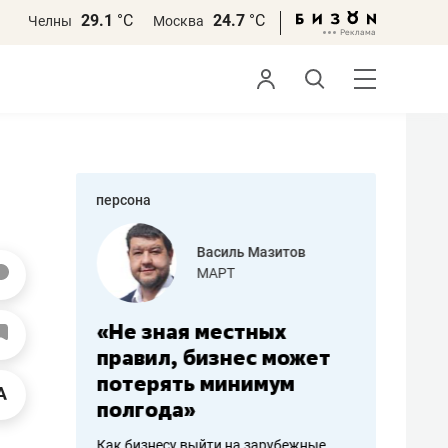
29.1
°С
24.7
°С
Челны
Москва
персона
еменова
Василь Мазитов
»
МАРТ
а: работа
«Не зная местных
«Мне лу
ечься
правил, бизнес может
не зара
вствовать
потерять минимум
чем пот
полгода»
репутац
пошиву
Как бизнесу выйти на зарубежные
Владелец от