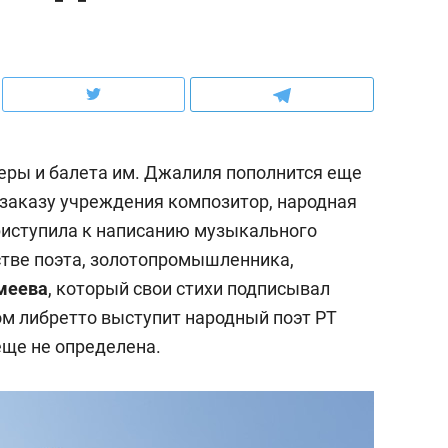
ов и
о трехкратном росте цен, дотошных
школьной формы о конт
клиентах и чудных запросах мастеров
налогах и развитии без 
перы и балета им. Джалиля пополнится еще
 заказу учреждения композитор, народная
иступила к написанию музыкального
стве поэта, золотопромышленника,
меева
, который свои стихи подписывал
ом либретто выступит народный поэт РТ
еще не определена.
ндуем
Рекомендуем
терапевт «Фороса»:
Дизайнер-прораб Ната
кторский невроз» –
Наседкина: «Ремонт вм
человек не считает
с мебелью за 2 миллион