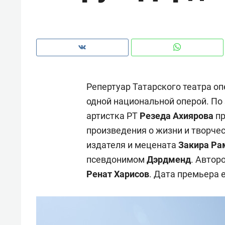
рынки, почему надо знать аксакал
чем интересен Оман?
Репертуар Татарского театра о
одной национальной оперой. По
артистка РТ
Резеда Ахиярова
пр
произведения о жизни и творче
издателя и мецената
Закира Ра
псевдонимом
Дэрдменд
. Автор
Ренат Харисов
. Дата премьера 
Рекомендуем
Рекоме
Оставить шум за волной: как
Психо
строят тишину в казанском
«Дире
ЖК «Заря»
когда 