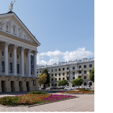
сверхнагрузку
для меня это челлендж
сом»