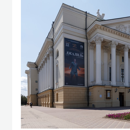
свою 
стрес