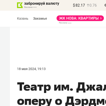
забронируй валюту
$
82.17
0.76
Казань
Закамье
Василь Мазитов
МАРТ
18 мая 2024, 19:13
«Не зная местных
Театр им. Джа
правил, бизнес может
потерять минимум
оперу о Дэрд
полгода»
Как бизнесу выйти на зарубежные