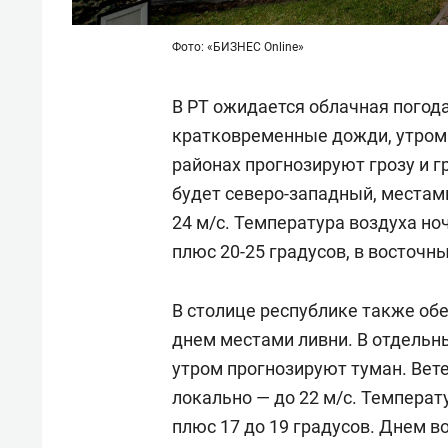
Фото: «БИЗНЕС Online»
В РТ ожидается облачная погод
кратковременные дожди, утром 
районах прогнозируют грозу и г
будет северо-западный, местами
24 м/с. Температура воздуха но
плюс 20-25 градусов, в восточн
В столице республике также о
днем местами ливни. В отдельн
утром прогнозируют туман. Вете
локально — до 22 м/с. Температ
плюс 17 до 19 градусов. Днем во