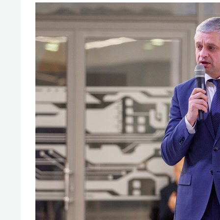
спорта
свою 
стрес