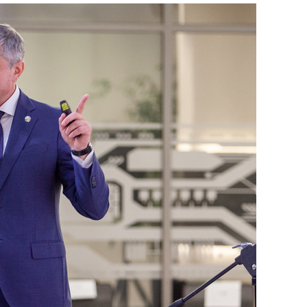
сверхнагрузку
для меня это челлендж
сом»