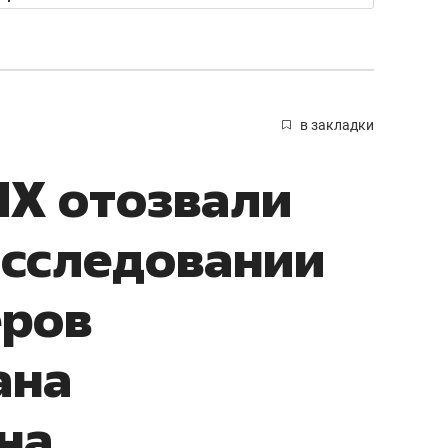
в закладки
НХ отозвали
асследовании
еров
ана
на