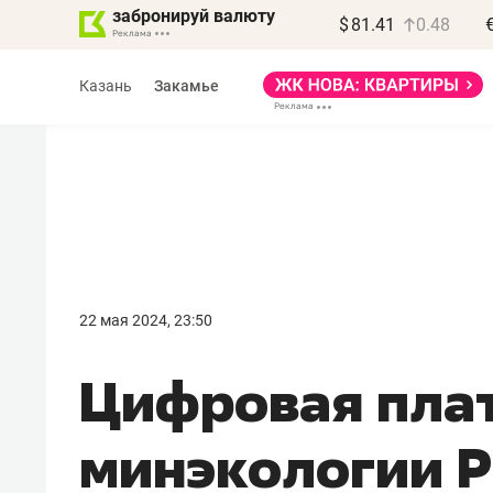
забронируй валюту
$
81.41
0.48
Казань
Закамье
Василь Мазитов
МАРТ
22 мая 2024, 23:50
«Не зная местных
Цифровая пла
правил, бизнес может
потерять минимум
минэкологии Р
полгода»
Как бизнесу выйти на зарубежные