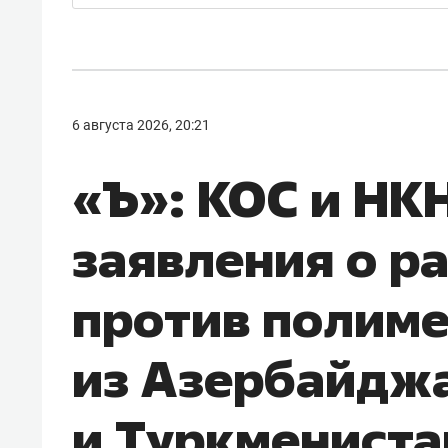
6 августа 2026, 20:21
«Ъ»: КОС и НК
заявления о р
против полим
из Азербайдж
и Туркмениста