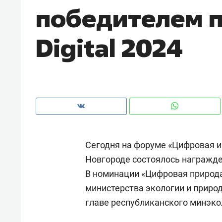
победителем п
рынки, почему надо знать аксакал
чем интересен Оман?
Digital 2024
Сегодня на форуме «Цифровая 
Новгороде состоялось награжден
В номинации «Цифровая природ
Рекомендуем
Рекоме
министерства экологии и природ
Падел, фитнес, танцы и даже
Психо
главе республиканского минэк
ниндзя-зал: как ТРЦ «Франт»
«Дире
стал Меккой для любителей
когда 