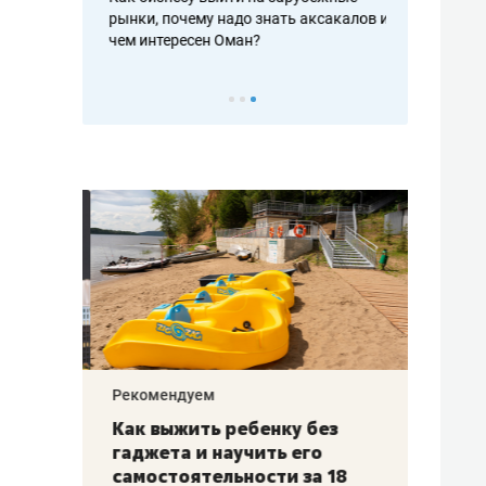
рафакте,
рынки, почему надо знать аксакалов и
о трехкратно
кредитов
чем интересен Оман?
клиентах и ч
Рекомендуем
Рекоме
лья
Как выжить ребенку без
Салих
есте
гаджета и научить его
«Если
а –
самостоятельности за 18
с мин