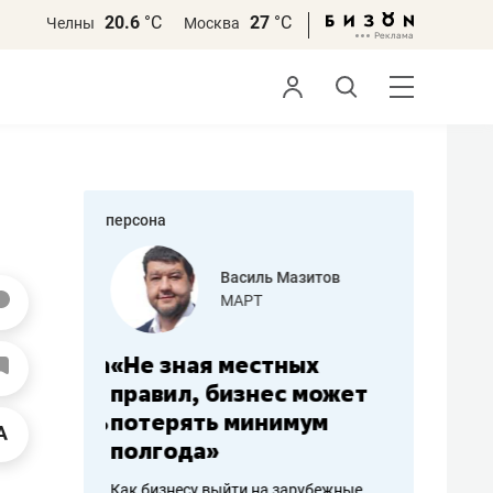
20.6
°С
27
°С
Челны
Москва
персона
еменова
Василь Мазитов
»
МАРТ
а: работа
«Не зная местных
«Мне лу
ечься
правил, бизнес может
не зара
вствовать
потерять минимум
чем пот
полгода»
репутац
пошиву
Как бизнесу выйти на зарубежные
Владелец от