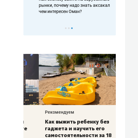
рафакте,
рынки, почему надо знать аксакалов и
о трехкратно
кредитов
чем интересен Оман?
клиентах и ч
Рекомендуем
Рекоме
лья
Как выжить ребенку без
Салих
есте
гаджета и научить его
«Если
а –
самостоятельности за 18
с мин