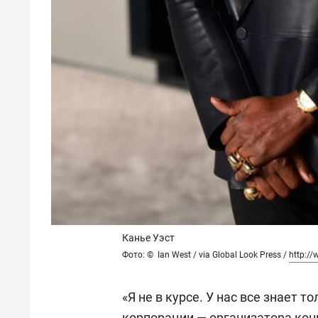
Канье Уэст
Фото: © Ian West / via Global Look Press /
http:/
«Я не в курсе. У нас все знает 
корпорации — организатора ко