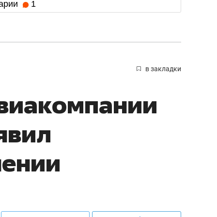
арии
1
в закладки
авиакомпании
явил
нении