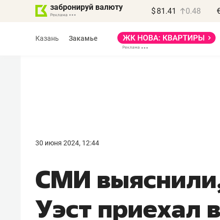
забронируй валюту
$
81.41
0.48
Казань
Закамье
Василь Мазитов
МАРТ
30 июня 2024, 12:44
«Не зная местных
СМИ выяснили,
правил, бизнес может
потерять минимум
Уэст приехал 
полгода»
Как бизнесу выйти на зарубежные