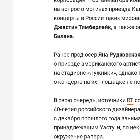
на вопрос о мотивах приезда К
концерты в России таких миров
Джастин Тимберлейк
, а также 
Билана
.
Ранее продюсер
Яна Рудковска
о приезде американского артист
на стадионе «Лужники», однако
о концерте на их площадке не п
В свою очередь, источники
RT
со
40-летия российского дизайнер
с декабря прошлого года заним
принадлежащим Уэсту, и, по не
окружение рэпера.