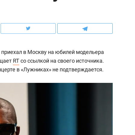
ов и
о трехкратном росте цен, дотошных
школьной формы о конт
клиентах и чудных запросах мастеров
налогах и развитии без 
приехал в Москву на юбилей модельера
бщает
RT
со ссылкой на своего источника.
церте в «Лужниках» не подтверждается.
ндуем
Рекомендуем
терапевт «Фороса»:
Дизайнер-прораб Ната
кторский невроз» –
Наседкина: «Ремонт вм
человек не считает
с мебелью за 2 миллион