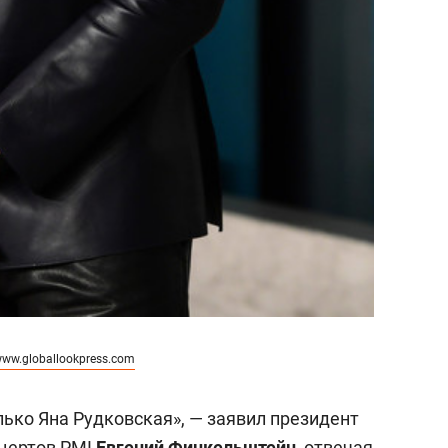
/www.globallookpress.com
только Яна Рудковская», — заявил президент
нцертов PMI
Евгений Финкельштейн
, отвечая