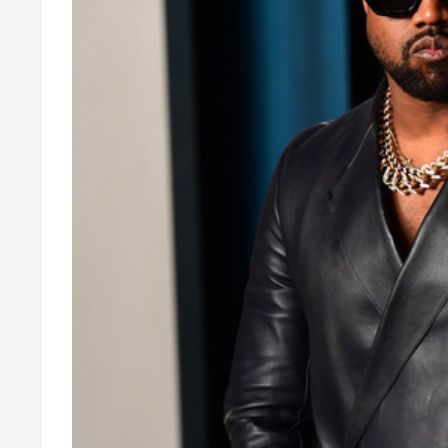
спорта
свою 
стрес