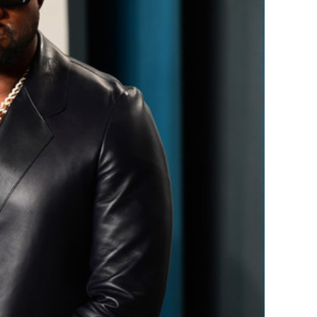
сверхнагрузку
для меня это челлендж
сом»