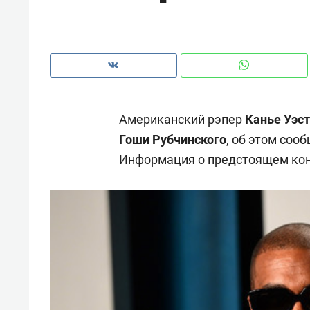
рынки, почему надо знать аксакал
чем интересен Оман?
Американский рэпер
Канье Уэст
Гоши Рубчинского
, об этом соо
Информация о предстоящем кон
Рекомендуем
Рекоме
Падел, фитнес, танцы и даже
Психо
ниндзя-зал: как ТРЦ «Франт»
«Дире
стал Меккой для любителей
когда 