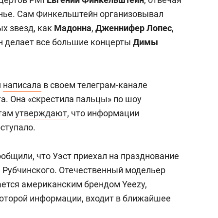
анье. Сам Финкельштейн организовывал
ых звезд, как
Мадонна
,
Дженнифер Лопес
,
он делает все большие концерты
Димы
я
написала
в своем телеграм-канале
а. Она «скрестила пальцы» по шоу
 там
утверждают
, что информации
оступало.
общили, что Уэст приехал на празднование
а Рубчинского. Отечественный модельер
ается американским брендом Yeezy,
которой информации, входит в ближайшее