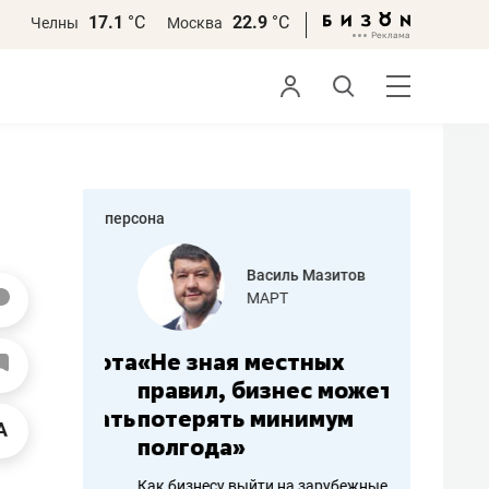
17.1
°С
22.9
°С
Челны
Москва
персона
еменова
Василь Мазитов
»
МАРТ
а: работа
«Не зная местных
«Мне лу
ечься
правил, бизнес может
не зара
вствовать
потерять минимум
чем пот
полгода»
репутац
пошиву
Как бизнесу выйти на зарубежные
Владелец от