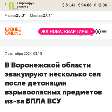
забронируй
$
81.41
€
94.06
¥
12.06
валюту
25.3°
27.1°
Челны
Москва
7 сентября 2024, 08:15
В Воронежской области
эвакуируют несколько сел
после детонации
взрывоопасных предметов
из-за БПЛА ВСУ