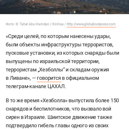
Фото: © Taher Abu Hamdan / XinHua /
http://www.globallookpress.com
«Среди целей, по которым нанесены удары,
были объекты инфраструктуры террористов,
пусковые установки, из которых снаряды были
выпущены по израильской территории,
террористам „Хезболлы“ и складам оружия
в Ливане», —
говорится
в официальном
телеграм-канале ЦАХАЛ.
В то же время «Хезболла» выпустила более 150
снарядов и беспилотников, что вызвало вой
сирен в Израиле. Шиитское движение также
подтвердило гибель главы одного из своих