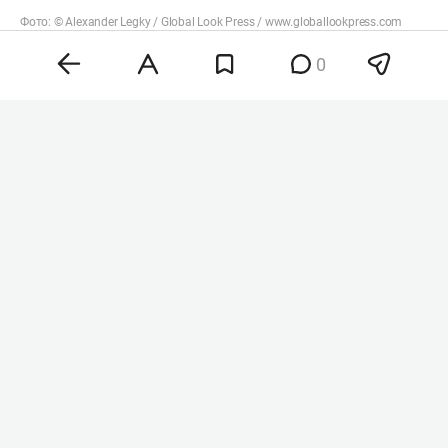
Фото: © Alexander Legky / Global Look Press /
www.globallookpress.com
«В течение утра 9 августа дежурными
0
средствами ПВО перехвачены и уничтожены 12
украинских беспилотных летательных
аппаратов самолетного типа над территориями
Республики Башкортостан и Республики
Татарстан», — говорится в сообщении военного
ведомства.
Сегодня в РТ
вводили
режим беспилотной
опасности, а также угрозу атаки БПЛА на города
Закамья, Чистополь и Заинск. Кроме того,
ночью небо над Казанью, Нижнекамском и
Бугульмой закрывали.