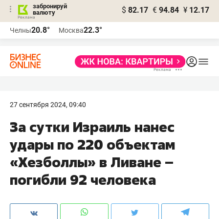
забронируй
$
82.17
€
94.84
¥
12.17
валюту
20.8°
22.3°
Челны
Москва
27 сентября 2024, 09:40
За сутки Израиль нанес
удары по 220 объектам
«Хезболлы» в Ливане –
погибли 92 человека