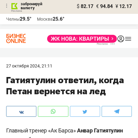
забронируй
$
82.17
€
94.84
¥
12.17
валюту
29.5°
25.6°
Челны
Москва
27 октября 2024, 21:11
Гатиятулин ответил, когда
Петан вернется на лед
Главный тренер «Ак Барса»
Анвар Гатиятулин