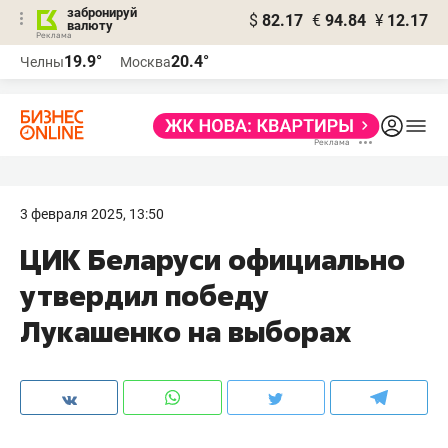
забронируй
$
82.17
€
94.84
¥
12.17
валюту
19.9°
20.4°
Челны
Москва
3 февраля 2025, 13:50
ЦИК Беларуси официально
утвердил победу
Лукашенко на выборах