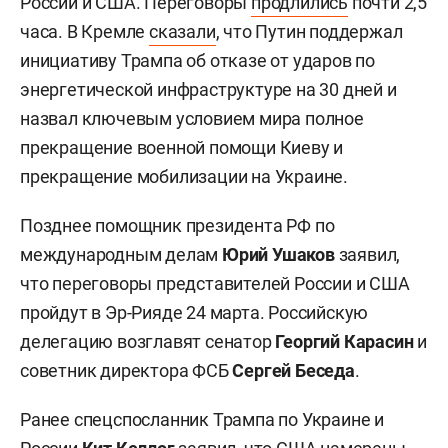
России и США. Переговоры
продлились
почти 2,5
часа. В Кремле
сказали
, что Путин поддержал
инициативу Трампа об отказе от ударов по
энергетической инфраструктуре на 30 дней и
назвал ключевым условием мира полное
прекращение военной помощи Киеву и
прекращение мобилизации на Украине.
Позднее помощник президента РФ по
международным делам
Юрий Ушаков
заявил,
что переговоры представителей России и США
пройдут в Эр-Рияде 24 марта. Российскую
делегацию возглавят сенатор
Георгий Карасин
и
советник директора ФСБ
Сергей Беседа
.
Ранее спецспосланник Трампа по Украине и