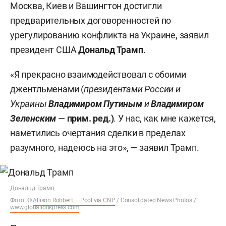
Москва, Киев и Вашингтон достигли
предварительных договоренностей по
урегулированию конфликта на Украине, заявил
президент США
Дональд Трамп
.
«Я прекрасно взаимодействовал с обоими
джентльменами (
президентами России и
Украины
Владимиром Путиным
и
Владимиром
Зеленским
—
прим. ред.)
. У нас, как мне кажется,
наметились очертания сделки в пределах
разумного, надеюсь на это», — заявил Трамп.
Дональд Трамп
Фото: ©
Allison Robbert — Pool via CNP
/ Consolidated News Photos /
www.globallookpress.com