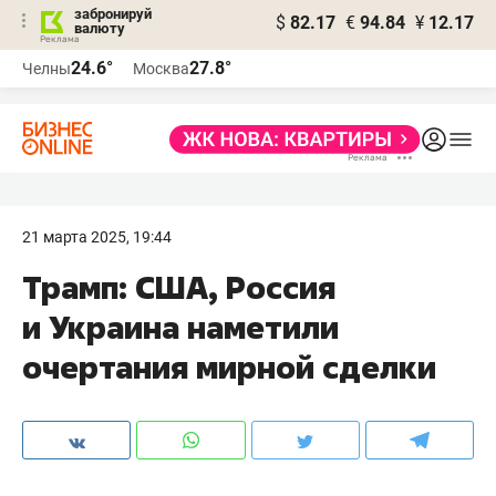
забронируй
$
82.17
€
94.84
¥
12.17
валюту
24.6°
27.8°
Челны
Москва
21 марта 2025, 19:44
Трамп: США, Россия
и Украина наметили
очертания мирной сделки