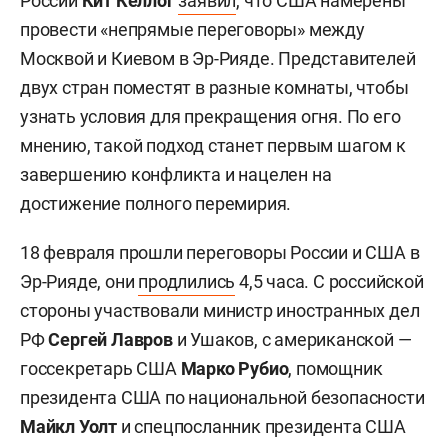
России
Кит Келлог
заявил
, что США намерены
провести «непрямые переговоры» между
Москвой и Киевом в Эр-Рияде. Представителей
двух стран поместят в разные комнаты, чтобы
узнать условия для прекращения огня. По его
мнению, такой подход станет первым шагом к
завершению конфликта и нацелен на
достижение полного перемирия.
18 февраля прошли переговоры России и США в
Эр-Рияде, они
продлились
4,5 часа. С российской
стороны участвовали министр иностранных дел
РФ
Сергей Лавров
и Ушаков, с американской —
госсекретарь США
Марко Рубио
, помощник
президента США по национальной безопасности
Майкл Уолт
и спецпосланник президента США