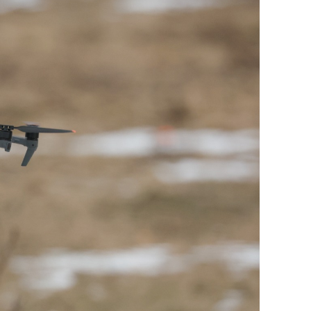
сверхнагрузку
для меня это челлендж
сом»