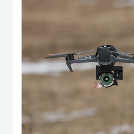
свою 
стрес