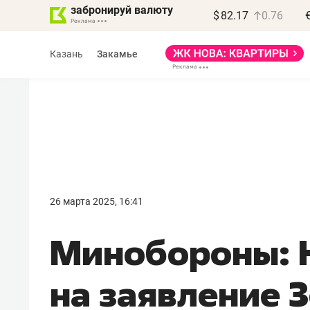
забронируй валюту
$
82.17
0.76
Казань
Закамье
Василь Мазитов
МАРТ
26 марта 2025, 16:41
«Не зная местных
Минобороны: 
правил, бизнес может
потерять минимум
на заявление 
полгода»
Как бизнесу выйти на зарубежные