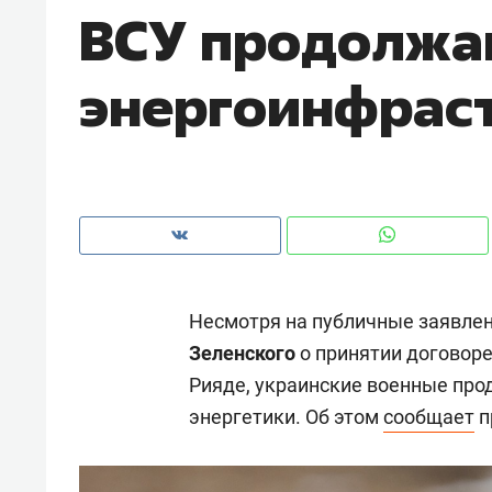
ВСУ продолжа
рынки, почему надо знать аксакал
чем интересен Оман?
энергоинфрас
Несмотря на публичные заявле
Зеленского
о принятии договоре
Рияде, украинские военные пр
Рекомендуем
Рекоме
энергетики. Об этом
сообщает
п
Оставить шум за волной: как
Психо
строят тишину в казанском
«Дире
ЖК «Заря»
когда 