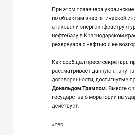
При этом позавчера украинские
по объектам энергетической ин
атаковали энергоинфраструктур
нефтебазу в Краснодарском крае
резервуара с нефтью и ее возго
Как
сообщал
пресс-секретарь п
рассматривает данную атаку ка
договоренности, достигнутые 
Дональдом Трампом
. Вместе с
государства о моратории на уд
действует.
сво
#