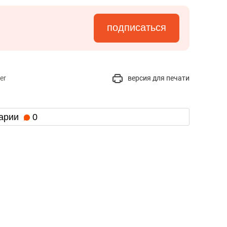
подписаться
er
версия для печати
арии
0