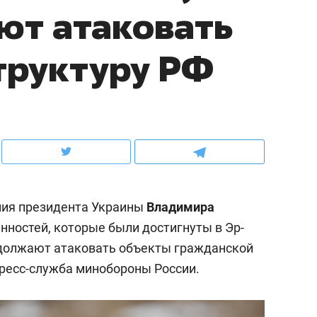
ют атаковать
ов и
о трехкратном росте цен, дотошных
школьной формы о конт
клиентах и чудных запросах мастеров
налогах и развитии без 
труктуру РФ
ния президента Украины
Владимира
нностей, которые были достигнуты в Эр-
одолжают атаковать объекты гражданской
ндуем
Рекомендуем
ресс-служба минобороны России.
терапевт «Фороса»:
Дизайнер-прораб Ната
кторский невроз» –
Наседкина: «Ремонт вм
человек не считает
с мебелью за 2 миллион