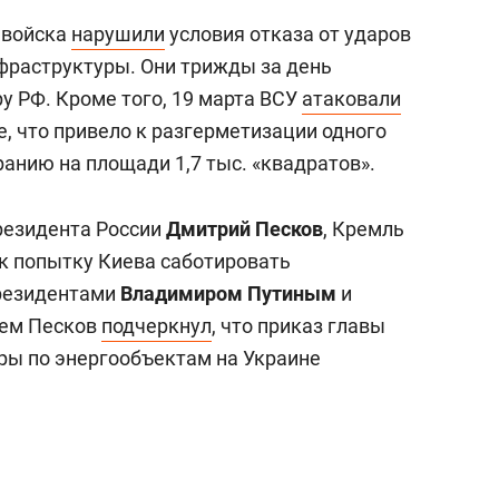
 войска
нарушили
условия отказа от ударов
фраструктуры. Они трижды за день
у РФ. Кроме того, 19 марта ВСУ
атаковали
, что привело к разгерметизации одного
ранию на площади 1,7 тыс. «квадратов».
резидента России
Дмитрий Песков
, Кремль
к попытку Киева саботировать
президентами
Владимиром Путиным
и
 тем Песков
подчеркнул
, что приказ главы
ары по энергообъектам на Украине