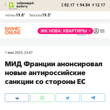
забронируй
$
82.17
€
94.84
¥
12.17
валюту
19.8°
19.5°
Челны
Москва
1 мая 2025, 23:47
МИД Франции анонсировал
новые антироссийские
санкции со стороны ЕС