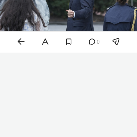
0
Хантер Байден
Фото: © Chris Kleponis / Keystone Press Agency /
www.globallookpress.com
«Рак распространился, метастазировал в кости и
дальше. Это очень больно и во многих
отношениях крайне изнурительно», — сказал
Байден-младший. При этом, по его словам,
бывший президент по-прежнему остается
«центром семьи».
О заболевании Байдена стало известно в мае