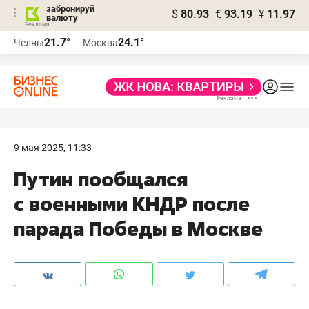
забронируй
$
80.93
€
93.19
¥
11.97
валюту
21.7°
24.1°
Челны
Москва
9 мая 2025, 11:33
Путин пообщался
с военными КНДР после
парада Победы в Москве